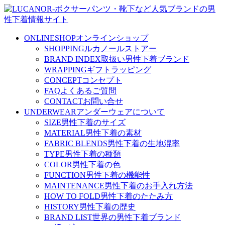
ONLINESHOP
オンラインショップ
SHOPPING
ルカノールストアー
BRAND INDEX
取扱い男性下着ブランド
WRAPPING
ギフトラッピング
CONCEPT
コンセプト
FAQ
よくあるご質問
CONTACT
お問い合せ
UNDERWEAR
アンダーウェアについて
SIZE
男性下着のサイズ
MATERIAL
男性下着の素材
FABRIC BLENDS
男性下着の生地混率
TYPE
男性下着の種類
COLOR
男性下着の色
FUNCTION
男性下着の機能性
MAINTENANCE
男性下着のお手入れ方法
HOW TO FOLD
男性下着のたたみ方
HISTORY
男性下着の歴史
BRAND LIST
世界の男性下着ブランド