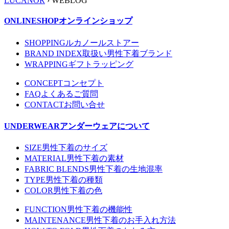
LUCANOR
› WEBLOG
ONLINESHOP
オンラインショップ
SHOPPING
ルカノールストアー
BRAND INDEX
取扱い男性下着ブランド
WRAPPING
ギフトラッピング
CONCEPT
コンセプト
FAQ
よくあるご質問
CONTACT
お問い合せ
UNDERWEAR
アンダーウェアについて
SIZE
男性下着のサイズ
MATERIAL
男性下着の素材
FABRIC BLENDS
男性下着の生地混率
TYPE
男性下着の種類
COLOR
男性下着の色
FUNCTION
男性下着の機能性
MAINTENANCE
男性下着のお手入れ方法