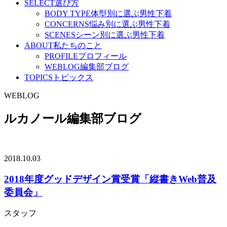
SELECT
選び方
BODY TYPE
体型別に選ぶ男性下着
CONCERNS
悩み別に選ぶ男性下着
SCENES
シーン別に選ぶ男性下着
ABOUT
私たちのこと
PROFILE
プロフィール
WEBLOG
編集部ブログ
TOPICS
トピックス
WEBLOG
ルカノール編集部ブログ
2018.10.03
2018年度グッドデザイン賞受賞「縦書きWeb普及
委員会」
スタッフ