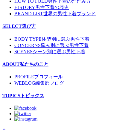
HOW TO FOLD
男性下着のたたみ方
HISTORY
男性下着の歴史
BRAND LIST
世界の男性下着ブランド
SELECT
選び方
BODY TYPE
体型別に選ぶ男性下着
CONCERNS
悩み別に選ぶ男性下着
SCENES
シーン別に選ぶ男性下着
ABOUT
私たちのこと
PROFILE
プロフィール
WEBLOG
編集部ブログ
TOPICS
トピックス