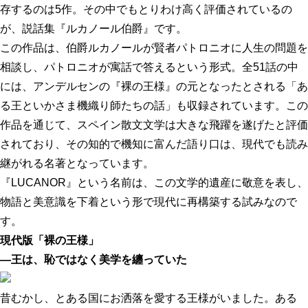
存するのは5作。その中でもとりわけ高く評価されているの
が、説話集『ルカノール伯爵』です。
この作品は、伯爵ルカノールが賢者パトロニオに人生の問題を
相談し、パトロニオが寓話で答えるという形式。全51話の中
には、アンデルセンの『裸の王様』の元となったとされる「あ
る王といかさま機織り師たちの話」も収録されています。この
作品を通じて、スペイン散文文学は大きな飛躍を遂げたと評価
されており、その知的で機知に富んだ語り口は、現代でも読み
継がれる名著となっています。
『LUCANOR』という名前は、この文学的遺産に敬意を表し、
物語と美意識を下着という形で現代に再構築する試みなので
す。
現代版「裸の王様」
—王は、恥ではなく美学を纏っていた
昔むかし、とある国にお洒落を愛する王様がいました。ある