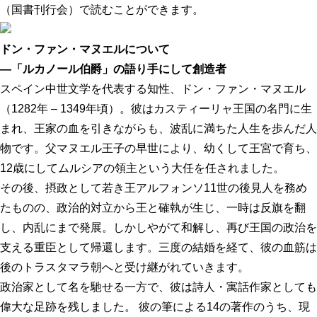
（国書刊行会）で読むことができます。
ドン・ファン・マヌエルについて
—「ルカノール伯爵」の語り手にして創造者
スペイン中世文学を代表する知性、ドン・ファン・マヌエル
（1282年 – 1349年頃）。彼はカスティーリャ王国の名門に生
まれ、王家の血を引きながらも、波乱に満ちた人生を歩んだ人
物です。父マヌエル王子の早世により、幼くして王宮で育ち、
12歳にしてムルシアの領主という大任を任されました。
その後、摂政として若き王アルフォンソ11世の後見人を務め
たものの、政治的対立から王と確執が生じ、一時は反旗を翻
し、内乱にまで発展。しかしやがて和解し、再び王国の政治を
支える重臣として帰還します。三度の結婚を経て、彼の血筋は
後のトラスタマラ朝へと受け継がれていきます。
政治家として名を馳せる一方で、彼は詩人・寓話作家としても
偉大な足跡を残しました。 彼の筆による14の著作のうち、現