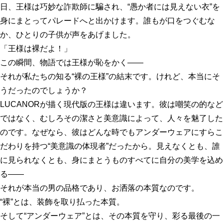
日、王様は巧妙な詐欺師に騙され、“愚か者には見えない衣”を
身にまとってパレードへと出かけます。誰もが口をつぐむな
か、ひとりの子供が声をあげました。
「王様は裸だよ！」
この瞬間、物語では王様が恥をかく——
それが私たちの知る“裸の王様”の結末です。けれど、本当にそ
うだったのでしょうか？
LUCANORが描く現代版の王様は違います。彼は嘲笑の的など
ではなく、むしろその潔さと美意識によって、人々を魅了した
のです。なぜなら、彼はどんな時でもアンダーウェアにすらこ
だわりを持つ“美意識の体現者”だったから。見えなくとも、誰
に見られなくとも、身にまとうものすべてに自分の美学を込め
る——
それが本当の男の品格であり、お洒落の本質なのです。
“裸”とは、装飾を取り払った本質。
そして“アンダーウェア”とは、その本質を守り、彩る最後の一