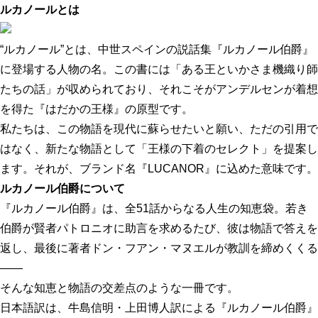
ルカノールとは
“ルカノール”とは、中世スペインの説話集『ルカノール伯爵』
に登場する人物の名。この書には「ある王といかさま機織り師
たちの話」が収められており、それこそがアンデルセンが着想
を得た『はだかの王様』の原型です。
私たちは、この物語を現代に蘇らせたいと願い、ただの引用で
はなく、新たな物語として「王様の下着のセレクト」を提案し
ます。それが、ブランド名『LUCANOR』に込めた意味です。
ルカノール伯爵について
『ルカノール伯爵』は、全51話からなる人生の知恵袋。若き
伯爵が賢者パトロニオに助言を求めるたび、彼は物語で答えを
返し、最後に著者ドン・フアン・マヌエルが教訓を締めくくる
——
そんな知恵と物語の交差点のような一冊です。
日本語訳は、牛島信明・上田博人訳による『ルカノール伯爵』