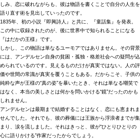
しみ、恋に破れながらも、彼は物語を書くことで自分の人生を
語り直す術を見出していったのです。
1835年、初の小説『即興詩人』と共に、『童話集』を発表。
この中に収録されたのが、後に世界中で知られることになる
『はだかの王様』です。
しかし、この物語は単なるユーモアではありません。その背景
には、アンデルセン自身の貧困・孤独・格差社会への疑問が込
められているのです。見えるものだけが真実ではない。人の評
価や世間の常識が真実を覆うこともある。だからこそ、子供の
純粋な声が王様の“真の姿”を暴いたとき、それは単なる嘲笑で
はなく、本当の美しさとは何かを問いかける“鏡”だったのかも
しれません。
アンデルセンは最期まで結婚することはなく、恋にも恵まれま
せんでした。それでも、彼の葬儀には王族から浮浪者までが集
まり、涙を流しました。それはきっと、彼が“ひとりひとりの
心に語りかける”作家だったからでしょう。