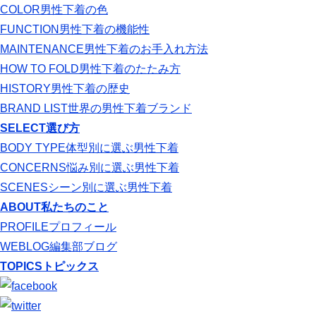
COLOR
男性下着の色
FUNCTION
男性下着の機能性
MAINTENANCE
男性下着のお手入れ方法
HOW TO FOLD
男性下着のたたみ方
HISTORY
男性下着の歴史
BRAND LIST
世界の男性下着ブランド
SELECT
選び方
BODY TYPE
体型別に選ぶ男性下着
CONCERNS
悩み別に選ぶ男性下着
SCENES
シーン別に選ぶ男性下着
ABOUT
私たちのこと
PROFILE
プロフィール
WEBLOG
編集部ブログ
TOPICS
トピックス