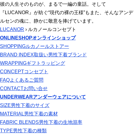
彼の人生そのものが、まるで一編の童話。そして
『LUCANOR』が紡ぐ“現代の裸の王様”もまた、そんなアンデ
ルセンの魂に、静かに敬意を捧げています。
LUCANOR
› ルカノールコンセプト
ONLINESHOP
オンラインショップ
SHOPPING
ルカノールストアー
BRAND INDEX
取扱い男性下着ブランド
WRAPPING
ギフトラッピング
CONCEPT
コンセプト
FAQ
よくあるご質問
CONTACT
お問い合せ
UNDERWEAR
アンダーウェアについて
SIZE
男性下着のサイズ
MATERIAL
男性下着の素材
FABRIC BLENDS
男性下着の生地混率
TYPE
男性下着の種類