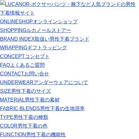
ONLINESHOP
オンラインショップ
SHOPPING
ルカノールストアー
BRAND INDEX
取扱い男性下着ブランド
WRAPPING
ギフトラッピング
CONCEPT
コンセプト
FAQ
よくあるご質問
CONTACT
お問い合せ
UNDERWEAR
アンダーウェアについて
SIZE
男性下着のサイズ
MATERIAL
男性下着の素材
FABRIC BLENDS
男性下着の生地混率
TYPE
男性下着の種類
COLOR
男性下着の色
FUNCTION
男性下着の機能性