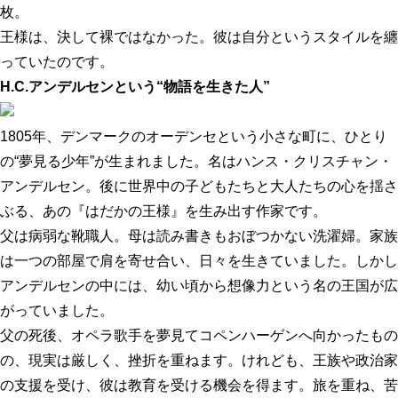
枚。
王様は、決して裸ではなかった。彼は自分というスタイルを纏
っていたのです。
H.C.アンデルセンという“物語を生きた人”
1805年、デンマークのオーデンセという小さな町に、ひとり
の“夢見る少年”が生まれました。名はハンス・クリスチャン・
アンデルセン。後に世界中の子どもたちと大人たちの心を揺さ
ぶる、あの『はだかの王様』を生み出す作家です。
父は病弱な靴職人。母は読み書きもおぼつかない洗濯婦。家族
は一つの部屋で肩を寄せ合い、日々を生きていました。しかし
アンデルセンの中には、幼い頃から想像力という名の王国が広
がっていました。
父の死後、オペラ歌手を夢見てコペンハーゲンへ向かったもの
の、現実は厳しく、挫折を重ねます。けれども、王族や政治家
の支援を受け、彼は教育を受ける機会を得ます。旅を重ね、苦