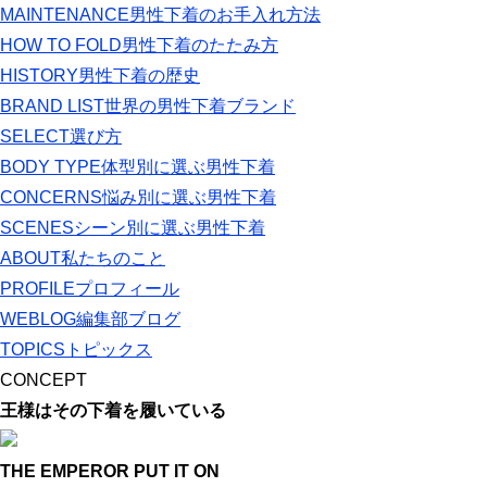
MAINTENANCE
男性下着のお手入れ方法
HOW TO FOLD
男性下着のたたみ方
HISTORY
男性下着の歴史
BRAND LIST
世界の男性下着ブランド
SELECT
選び方
BODY TYPE
体型別に選ぶ男性下着
CONCERNS
悩み別に選ぶ男性下着
SCENES
シーン別に選ぶ男性下着
ABOUT
私たちのこと
PROFILE
プロフィール
WEBLOG
編集部ブログ
TOPICS
トピックス
CONCEPT
王様はその下着を履いている
THE EMPEROR PUT IT ON