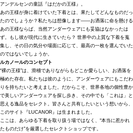
アンデルセンの童話『はだかの王様』。
あの王様が身に着けていた下着とは、果たしてどんなものだっ
たのでしょうか？私たちは想像します——お洒落に命を懸ける
あの王様ならば、当然アンダーウェアにも妥協はなかったは
ず。もし彼が現代に生きていたら？ 世界中の上質な下着を蒐
集し、その日の気分や場面に応じて、最高の一枚を選んでいた
のではないでしょうか。
ルカノールのコンセプト
“裸の王様”は、滑稽でありながらもどこか愛らしい、お洒落を
極めた存在。私たちは彼のように、アンダーウェアにもこだわ
りを持ちたいと考えました。だからこそ、世界各地の個性豊か
で美しいアンダーウェアを探し歩き、その中でも「これは」と
思える逸品をセレクト。皆さんと共有したいという想いから、
このサイト『LUCANOR』は生まれました。
ここは、あらゆる下着を取り扱う場ではなく、“本当に惹かれ
たものだけ”を厳選したセレクトショップです。