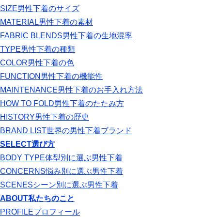
SIZE
男性下着のサイズ
MATERIAL
男性下着の素材
FABRIC BLENDS
男性下着の生地混率
TYPE
男性下着の種類
COLOR
男性下着の色
FUNCTION
男性下着の機能性
MAINTENANCE
男性下着のお手入れ方法
HOW TO FOLD
男性下着のたたみ方
HISTORY
男性下着の歴史
BRAND LIST
世界の男性下着ブランド
SELECT
選び方
BODY TYPE
体型別に選ぶ男性下着
CONCERNS
悩み別に選ぶ男性下着
SCENES
シーン別に選ぶ男性下着
ABOUT
私たちのこと
PROFILE
プロフィール