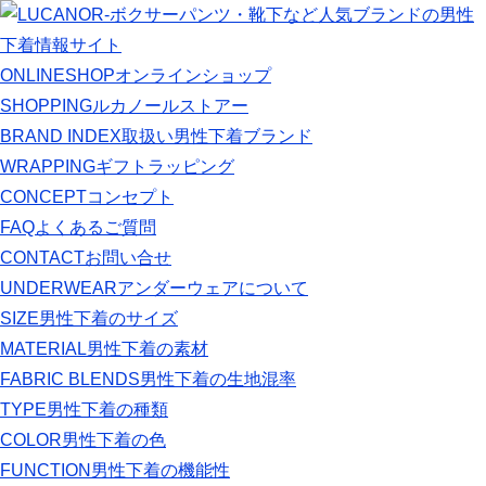
ONLINESHOP
オンラインショップ
SHOPPING
ルカノールストアー
BRAND INDEX
取扱い男性下着ブランド
WRAPPING
ギフトラッピング
CONCEPT
コンセプト
FAQ
よくあるご質問
CONTACT
お問い合せ
UNDERWEAR
アンダーウェアについて
SIZE
男性下着のサイズ
MATERIAL
男性下着の素材
FABRIC BLENDS
男性下着の生地混率
TYPE
男性下着の種類
COLOR
男性下着の色
FUNCTION
男性下着の機能性