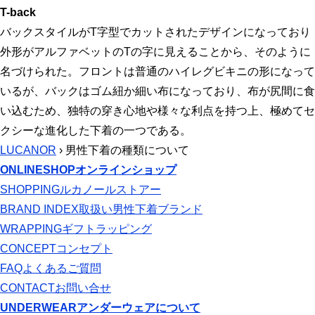
T-back
バックスタイルがT字型でカットされたデザインになっており
外形がアルファベットのTの字に見えることから、そのように
名づけられた。フロントは普通のハイレグビキニの形になって
いるが、バックはゴム紐か細い布になっており、布が尻間に食
い込むため、独特の穿き心地や様々な利点を持つ上、極めてセ
クシーな進化した下着の一つである。
LUCANOR
› 男性下着の種類について
ONLINESHOP
オンラインショップ
SHOPPING
ルカノールストアー
BRAND INDEX
取扱い男性下着ブランド
WRAPPING
ギフトラッピング
CONCEPT
コンセプト
FAQ
よくあるご質問
CONTACT
お問い合せ
UNDERWEAR
アンダーウェアについて