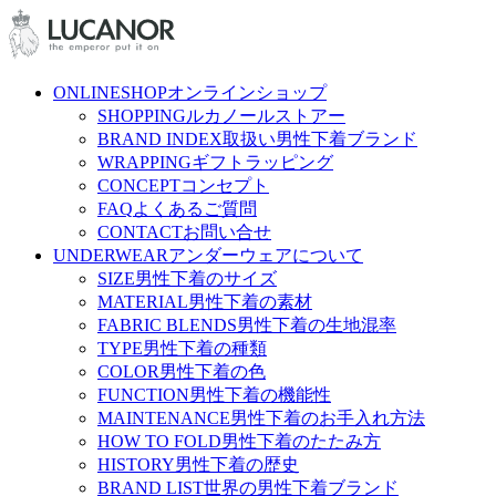
ONLINESHOP
オンラインショップ
SHOPPING
ルカノールストアー
BRAND INDEX
取扱い男性下着ブランド
WRAPPING
ギフトラッピング
CONCEPT
コンセプト
FAQ
よくあるご質問
CONTACT
お問い合せ
UNDERWEAR
アンダーウェアについて
SIZE
男性下着のサイズ
MATERIAL
男性下着の素材
FABRIC BLENDS
男性下着の生地混率
TYPE
男性下着の種類
COLOR
男性下着の色
FUNCTION
男性下着の機能性
MAINTENANCE
男性下着のお手入れ方法
HOW TO FOLD
男性下着のたたみ方
HISTORY
男性下着の歴史
BRAND LIST
世界の男性下着ブランド