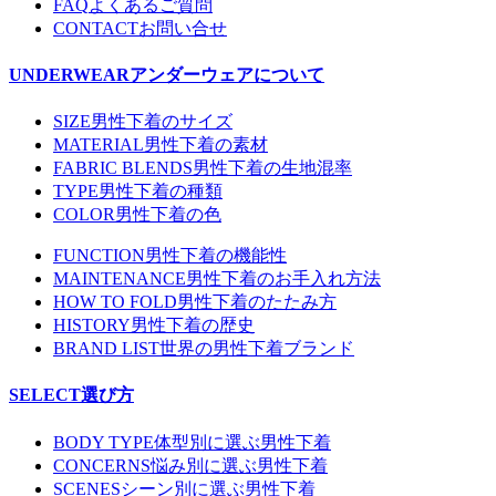
FAQ
よくあるご質問
CONTACT
お問い合せ
UNDERWEAR
アンダーウェアについて
SIZE
男性下着のサイズ
MATERIAL
男性下着の素材
FABRIC BLENDS
男性下着の生地混率
TYPE
男性下着の種類
COLOR
男性下着の色
FUNCTION
男性下着の機能性
MAINTENANCE
男性下着のお手入れ方法
HOW TO FOLD
男性下着のたたみ方
HISTORY
男性下着の歴史
BRAND LIST
世界の男性下着ブランド
SELECT
選び方
BODY TYPE
体型別に選ぶ男性下着
CONCERNS
悩み別に選ぶ男性下着
SCENES
シーン別に選ぶ男性下着