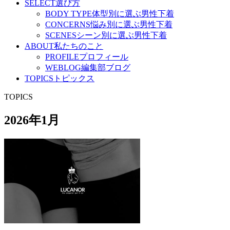
SELECT
選び方
BODY TYPE
体型別に選ぶ男性下着
CONCERNS
悩み別に選ぶ男性下着
SCENES
シーン別に選ぶ男性下着
ABOUT
私たちのこと
PROFILE
プロフィール
WEBLOG
編集部ブログ
TOPICS
トピックス
TOPICS
2026年1月