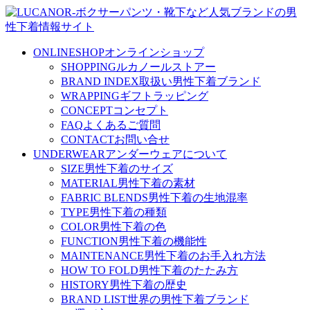
ONLINESHOP
オンラインショップ
SHOPPING
ルカノールストアー
BRAND INDEX
取扱い男性下着ブランド
WRAPPING
ギフトラッピング
CONCEPT
コンセプト
FAQ
よくあるご質問
CONTACT
お問い合せ
UNDERWEAR
アンダーウェアについて
SIZE
男性下着のサイズ
MATERIAL
男性下着の素材
FABRIC BLENDS
男性下着の生地混率
TYPE
男性下着の種類
COLOR
男性下着の色
FUNCTION
男性下着の機能性
MAINTENANCE
男性下着のお手入れ方法
HOW TO FOLD
男性下着のたたみ方
HISTORY
男性下着の歴史
BRAND LIST
世界の男性下着ブランド