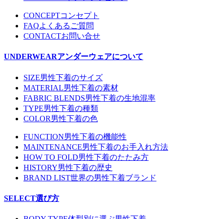
CONCEPT
コンセプト
FAQ
よくあるご質問
CONTACT
お問い合せ
UNDERWEAR
アンダーウェアについて
SIZE
男性下着のサイズ
MATERIAL
男性下着の素材
FABRIC BLENDS
男性下着の生地混率
TYPE
男性下着の種類
COLOR
男性下着の色
FUNCTION
男性下着の機能性
MAINTENANCE
男性下着のお手入れ方法
HOW TO FOLD
男性下着のたたみ方
HISTORY
男性下着の歴史
BRAND LIST
世界の男性下着ブランド
SELECT
選び方
BODY TYPE
体型別に選ぶ男性下着