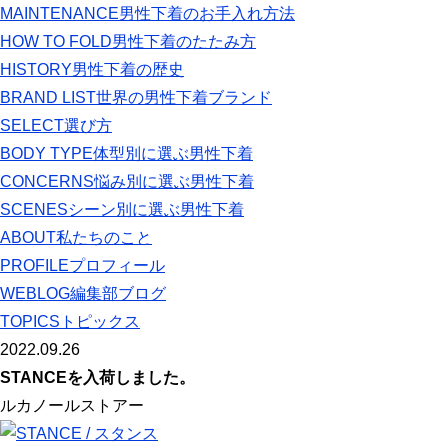
MAINTENANCE
男性下着のお手入れ方法
HOW TO FOLD
男性下着のたたみ方
HISTORY
男性下着の歴史
BRAND LIST
世界の男性下着ブランド
SELECT
選び方
BODY TYPE
体型別に選ぶ男性下着
CONCERNS
悩み別に選ぶ男性下着
SCENES
シーン別に選ぶ男性下着
ABOUT
私たちのこと
PROFILE
プロフィール
WEBLOG
編集部ブログ
TOPICS
トピックス
2022.09.26
STANCEを入荷しました。
ルカノールストアー