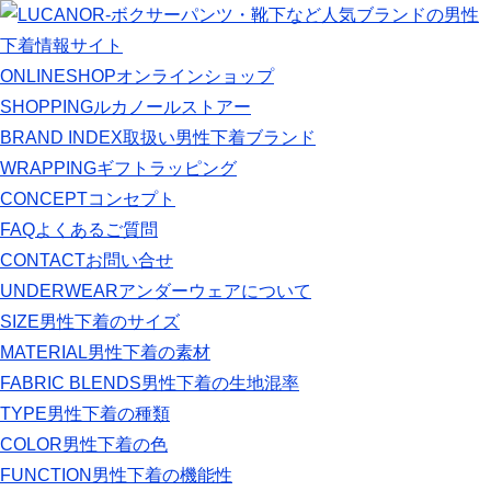
ONLINESHOP
オンラインショップ
SHOPPING
ルカノールストアー
BRAND INDEX
取扱い男性下着ブランド
WRAPPING
ギフトラッピング
CONCEPT
コンセプト
FAQ
よくあるご質問
CONTACT
お問い合せ
UNDERWEAR
アンダーウェアについて
SIZE
男性下着のサイズ
MATERIAL
男性下着の素材
FABRIC BLENDS
男性下着の生地混率
TYPE
男性下着の種類
COLOR
男性下着の色
FUNCTION
男性下着の機能性