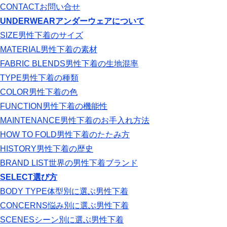
CONTACT
お問い合せ
UNDERWEAR
アンダーウェアについて
SIZE
男性下着のサイズ
MATERIAL
男性下着の素材
FABRIC BLENDS
男性下着の生地混率
TYPE
男性下着の種類
COLOR
男性下着の色
FUNCTION
男性下着の機能性
MAINTENANCE
男性下着のお手入れ方法
HOW TO FOLD
男性下着のたたみ方
HISTORY
男性下着の歴史
BRAND LIST
世界の男性下着ブランド
SELECT
選び方
BODY TYPE
体型別に選ぶ男性下着
CONCERNS
悩み別に選ぶ男性下着
SCENES
シーン別に選ぶ男性下着