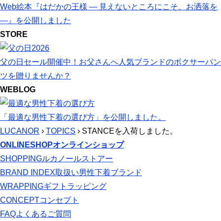
Web絵本『はだかの王様 ― 見えないところにこそ、お洒落を
―』を公開しました
STORE
父の日セール開催中！お父さんへ人気ブランドのボクサーパン
ツを贈りませんか？
WEBLOG
「最適な男性下着の選び方」を公開しました。
LUCANOR
›
TOPICS
› STANCEを入荷しました。
ONLINESHOP
オンラインショップ
SHOPPING
ルカノールストアー
BRAND INDEX
取扱い男性下着ブランド
WRAPPING
ギフトラッピング
CONCEPT
コンセプト
FAQ
よくあるご質問