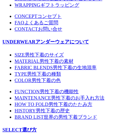
WRAPPING
ギフトラッピング
CONCEPT
コンセプト
FAQ
よくあるご質問
CONTACT
お問い合せ
UNDERWEAR
アンダーウェアについて
SIZE
男性下着のサイズ
MATERIAL
男性下着の素材
FABRIC BLENDS
男性下着の生地混率
TYPE
男性下着の種類
COLOR
男性下着の色
FUNCTION
男性下着の機能性
MAINTENANCE
男性下着のお手入れ方法
HOW TO FOLD
男性下着のたたみ方
HISTORY
男性下着の歴史
BRAND LIST
世界の男性下着ブランド
SELECT
選び方