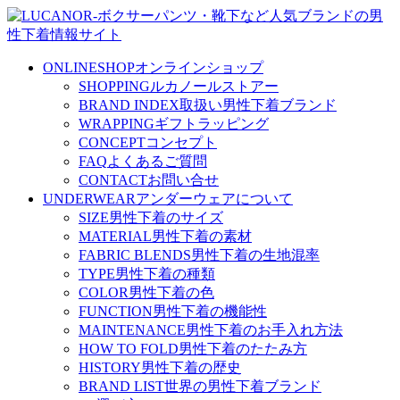
ONLINESHOP
オンラインショップ
SHOPPING
ルカノールストアー
BRAND INDEX
取扱い男性下着ブランド
WRAPPING
ギフトラッピング
CONCEPT
コンセプト
FAQ
よくあるご質問
CONTACT
お問い合せ
UNDERWEAR
アンダーウェアについて
SIZE
男性下着のサイズ
MATERIAL
男性下着の素材
FABRIC BLENDS
男性下着の生地混率
TYPE
男性下着の種類
COLOR
男性下着の色
FUNCTION
男性下着の機能性
MAINTENANCE
男性下着のお手入れ方法
HOW TO FOLD
男性下着のたたみ方
HISTORY
男性下着の歴史
BRAND LIST
世界の男性下着ブランド