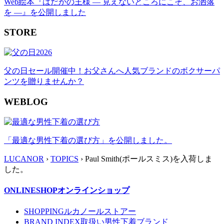
Web絵本『はだかの王様 ― 見えないところにこそ、お洒落
を ―』を公開しました
STORE
父の日セール開催中！お父さんへ人気ブランドのボクサーパ
ンツを贈りませんか？
WEBLOG
「最適な男性下着の選び方」を公開しました。
LUCANOR
›
TOPICS
› Paul Smith(ポールスミス)を入荷しま
した。
ONLINESHOP
オンラインショップ
SHOPPING
ルカノールストアー
BRAND INDEX
取扱い男性下着ブランド