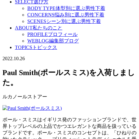
SELECT
選び方
BODY TYPE
体型別に選ぶ男性下着
CONCERNS
悩み別に選ぶ男性下着
SCENES
シーン別に選ぶ男性下着
ABOUT
私たちのこと
PROFILE
プロフィール
WEBLOG
編集部ブログ
TOPICS
トピックス
2022.10.26
Paul Smith(ポールスミス)を入荷しまし
た。
ルカノールストアー
ポール・スミスはイギリス発のファッションブランドで、世
界トップレベルの上品でかつエレガントな商品を扱っている
ブランドです。ポール・スミスのコンセプトは、「ひねりの