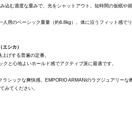
レー）：目元を包み込む適度な重みで、光をシャットアウト。短時間の
15lb（グレー）：一人用のベーシック重量（約6.8kg）。体に沿う
a（エシカ）
ブを格上げする普遍の定番。
フィックと心地よいホールド感でアクティブ派に最適です。
enのクラシックな爽快感、EMPORIO ARMANIのラグジュアリーな機
てみてください。