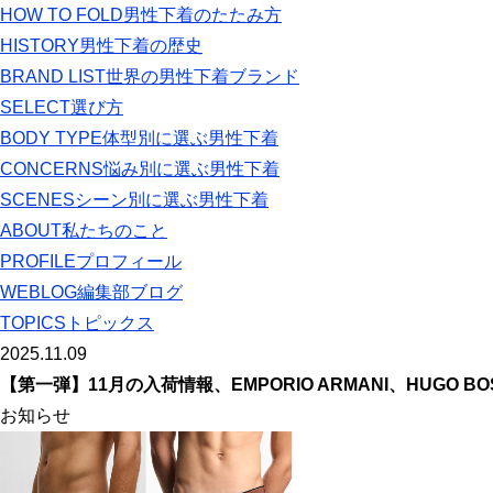
HOW TO FOLD
男性下着のたたみ方
HISTORY
男性下着の歴史
BRAND LIST
世界の男性下着ブランド
SELECT
選び方
BODY TYPE
体型別に選ぶ男性下着
CONCERNS
悩み別に選ぶ男性下着
SCENES
シーン別に選ぶ男性下着
ABOUT
私たちのこと
PROFILE
プロフィール
WEBLOG
編集部ブログ
TOPICS
トピックス
2025.11.09
【第一弾】11月の入荷情報、EMPORIO ARMANI、HUGO BOSS、P
お知らせ