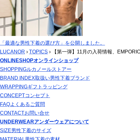
「最適な男性下着の選び方」を公開しました。
LUCANOR
›
TOPICS
› 【第一弾】11月の入荷情報、EMPORIO ARM
ONLINESHOP
オンラインショップ
SHOPPING
ルカノールストアー
BRAND INDEX
取扱い男性下着ブランド
WRAPPING
ギフトラッピング
CONCEPT
コンセプト
FAQ
よくあるご質問
CONTACT
お問い合せ
UNDERWEAR
アンダーウェアについて
SIZE
男性下着のサイズ
MATERIAL
男性下着の素材