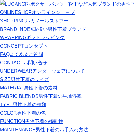
ONLINESHOP
オンラインショップ
SHOPPING
ルカノールストアー
BRAND INDEX
取扱い男性下着ブランド
WRAPPING
ギフトラッピング
CONCEPT
コンセプト
FAQ
よくあるご質問
CONTACT
お問い合せ
UNDERWEAR
アンダーウェアについて
SIZE
男性下着のサイズ
MATERIAL
男性下着の素材
FABRIC BLENDS
男性下着の生地混率
TYPE
男性下着の種類
COLOR
男性下着の色
FUNCTION
男性下着の機能性
MAINTENANCE
男性下着のお手入れ方法