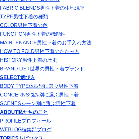
FABRIC BLENDS
男性下着の生地混率
TYPE
男性下着の種類
COLOR
男性下着の色
FUNCTION
男性下着の機能性
MAINTENANCE
男性下着のお手入れ方法
HOW TO FOLD
男性下着のたたみ方
HISTORY
男性下着の歴史
BRAND LIST
世界の男性下着ブランド
SELECT
選び方
BODY TYPE
体型別に選ぶ男性下着
CONCERNS
悩み別に選ぶ男性下着
SCENES
シーン別に選ぶ男性下着
ABOUT
私たちのこと
PROFILE
プロフィール
WEBLOG
編集部ブログ
TOPICS
トピックス