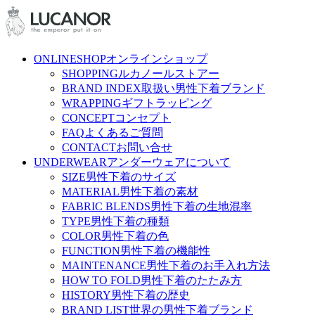
ONLINESHOP
オンラインショップ
SHOPPING
ルカノールストアー
BRAND INDEX
取扱い男性下着ブランド
WRAPPING
ギフトラッピング
CONCEPT
コンセプト
FAQ
よくあるご質問
CONTACT
お問い合せ
UNDERWEAR
アンダーウェアについて
SIZE
男性下着のサイズ
MATERIAL
男性下着の素材
FABRIC BLENDS
男性下着の生地混率
TYPE
男性下着の種類
COLOR
男性下着の色
FUNCTION
男性下着の機能性
MAINTENANCE
男性下着のお手入れ方法
HOW TO FOLD
男性下着のたたみ方
HISTORY
男性下着の歴史
BRAND LIST
世界の男性下着ブランド