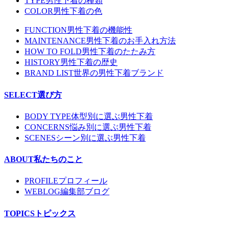
TYPE
男性下着の種類
COLOR
男性下着の色
FUNCTION
男性下着の機能性
MAINTENANCE
男性下着のお手入れ方法
HOW TO FOLD
男性下着のたたみ方
HISTORY
男性下着の歴史
BRAND LIST
世界の男性下着ブランド
SELECT
選び方
BODY TYPE
体型別に選ぶ男性下着
CONCERNS
悩み別に選ぶ男性下着
SCENES
シーン別に選ぶ男性下着
ABOUT
私たちのこと
PROFILE
プロフィール
WEBLOG
編集部ブログ
TOPICS
トピックス