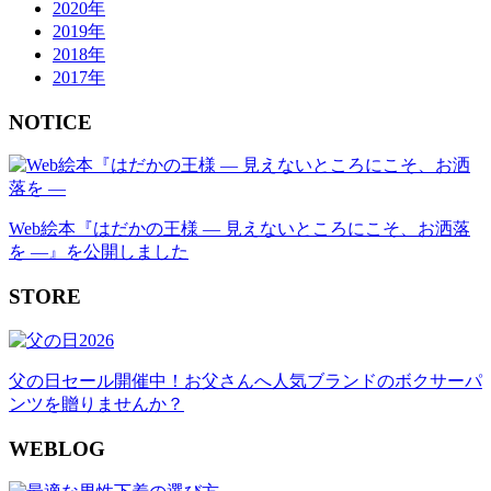
2020年
2019年
2018年
2017年
NOTICE
Web絵本『はだかの王様 ― 見えないところにこそ、お洒落
を ―』を公開しました
STORE
父の日セール開催中！お父さんへ人気ブランドのボクサーパ
ンツを贈りませんか？
WEBLOG