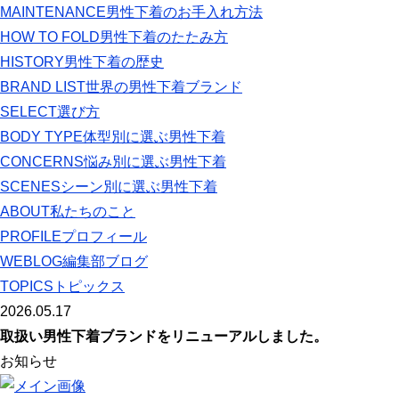
MAINTENANCE
男性下着のお手入れ方法
HOW TO FOLD
男性下着のたたみ方
HISTORY
男性下着の歴史
BRAND LIST
世界の男性下着ブランド
SELECT
選び方
BODY TYPE
体型別に選ぶ男性下着
CONCERNS
悩み別に選ぶ男性下着
SCENES
シーン別に選ぶ男性下着
ABOUT
私たちのこと
PROFILE
プロフィール
WEBLOG
編集部ブログ
TOPICS
トピックス
2026.05.17
取扱い男性下着ブランドをリニューアルしました。
お知らせ