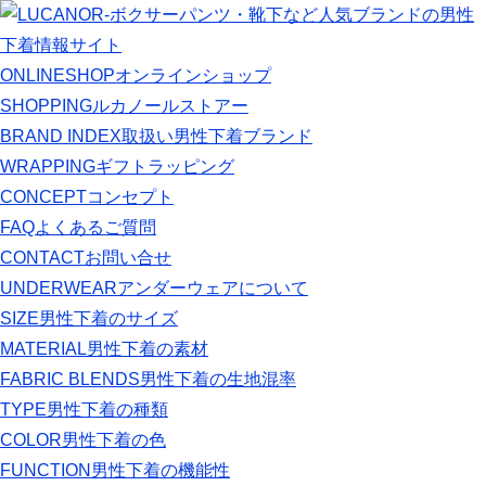
ONLINESHOP
オンラインショップ
SHOPPING
ルカノールストアー
BRAND INDEX
取扱い男性下着ブランド
WRAPPING
ギフトラッピング
CONCEPT
コンセプト
FAQ
よくあるご質問
CONTACT
お問い合せ
UNDERWEAR
アンダーウェアについて
SIZE
男性下着のサイズ
MATERIAL
男性下着の素材
FABRIC BLENDS
男性下着の生地混率
TYPE
男性下着の種類
COLOR
男性下着の色
FUNCTION
男性下着の機能性