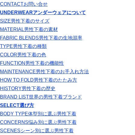
CONTACT
お問い合せ
UNDERWEAR
アンダーウェアについて
SIZE
男性下着のサイズ
MATERIAL
男性下着の素材
FABRIC BLENDS
男性下着の生地混率
TYPE
男性下着の種類
COLOR
男性下着の色
FUNCTION
男性下着の機能性
MAINTENANCE
男性下着のお手入れ方法
HOW TO FOLD
男性下着のたたみ方
HISTORY
男性下着の歴史
BRAND LIST
世界の男性下着ブランド
SELECT
選び方
BODY TYPE
体型別に選ぶ男性下着
CONCERNS
悩み別に選ぶ男性下着
SCENES
シーン別に選ぶ男性下着