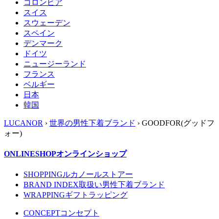
コロンビア
スイス
スウェーデン
スペイン
デンマーク
ドイツ
ニュージーランド
フランス
ベルギー
日本
韓国
LUCANOR
›
世界の男性下着ブランド
› GOODFOR(グッドフ
ォー)
ONLINESHOP
オンラインショップ
SHOPPING
ルカノールストアー
BRAND INDEX
取扱い男性下着ブランド
WRAPPING
ギフトラッピング
CONCEPT
コンセプト