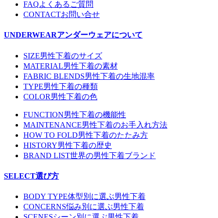
FAQ
よくあるご質問
CONTACT
お問い合せ
UNDERWEAR
アンダーウェアについて
SIZE
男性下着のサイズ
MATERIAL
男性下着の素材
FABRIC BLENDS
男性下着の生地混率
TYPE
男性下着の種類
COLOR
男性下着の色
FUNCTION
男性下着の機能性
MAINTENANCE
男性下着のお手入れ方法
HOW TO FOLD
男性下着のたたみ方
HISTORY
男性下着の歴史
BRAND LIST
世界の男性下着ブランド
SELECT
選び方
BODY TYPE
体型別に選ぶ男性下着
CONCERNS
悩み別に選ぶ男性下着
SCENES
シーン別に選ぶ男性下着