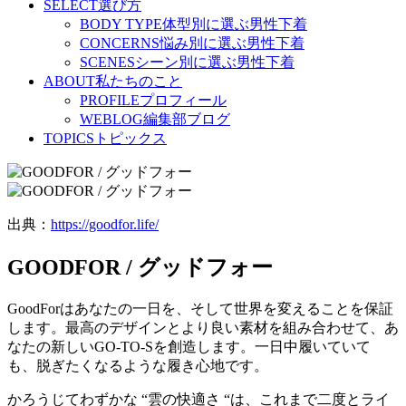
SELECT
選び方
BODY TYPE
体型別に選ぶ男性下着
CONCERNS
悩み別に選ぶ男性下着
SCENES
シーン別に選ぶ男性下着
ABOUT
私たちのこと
PROFILE
プロフィール
WEBLOG
編集部ブログ
TOPICS
トピックス
出典：
https://goodfor.life/
GOODFOR / グッドフォー
GoodForはあなたの一日を、そして世界を変えることを保証
します。最高のデザインとより良い素材を組み合わせて、あ
なたの新しいGO-TO-Sを創造します。一日中履いていて
も、脱ぎたくなるような履き心地です。
かろうじてわずかな “雲の快適さ “は、これまで二度とライ