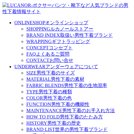
ONLINESHOP
オンラインショップ
SHOPPING
ルカノールストアー
BRAND INDEX
取扱い男性下着ブランド
WRAPPING
ギフトラッピング
CONCEPT
コンセプト
FAQ
よくあるご質問
CONTACT
お問い合せ
UNDERWEAR
アンダーウェアについて
SIZE
男性下着のサイズ
MATERIAL
男性下着の素材
FABRIC BLENDS
男性下着の生地混率
TYPE
男性下着の種類
COLOR
男性下着の色
FUNCTION
男性下着の機能性
MAINTENANCE
男性下着のお手入れ方法
HOW TO FOLD
男性下着のたたみ方
HISTORY
男性下着の歴史
BRAND LIST
世界の男性下着ブランド