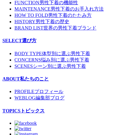
FUNCTION
男性下着の機能性
MAINTENANCE
男性下着のお手入れ方法
HOW TO FOLD
男性下着のたたみ方
HISTORY
男性下着の歴史
BRAND LIST
世界の男性下着ブランド
SELECT
選び方
BODY TYPE
体型別に選ぶ男性下着
CONCERNS
悩み別に選ぶ男性下着
SCENES
シーン別に選ぶ男性下着
ABOUT
私たちのこと
PROFILE
プロフィール
WEBLOG
編集部ブログ
TOPICS
トピックス