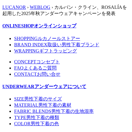
LUCANOR
›
WEBLOG
› カルバン・クライン、ROSALÍAを
起用した2025年秋アンダーウェアキャンペーンを発表
ONLINESHOP
オンラインショップ
SHOPPING
ルカノールストアー
BRAND INDEX
取扱い男性下着ブランド
WRAPPING
ギフトラッピング
CONCEPT
コンセプト
FAQ
よくあるご質問
CONTACT
お問い合せ
UNDERWEAR
アンダーウェアについて
SIZE
男性下着のサイズ
MATERIAL
男性下着の素材
FABRIC BLENDS
男性下着の生地混率
TYPE
男性下着の種類
COLOR
男性下着の色