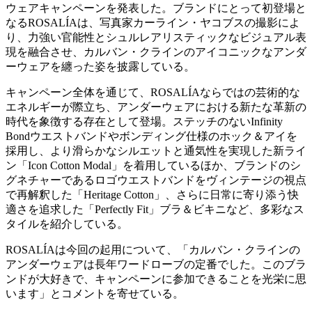
ウェアキャンペーンを発表した。ブランドにとって初登場と
なるROSALÍAは、写真家カーライン・ヤコブスの撮影によ
り、力強い官能性とシュルレアリスティックなビジュアル表
現を融合させ、カルバン・クラインのアイコニックなアンダ
ーウェアを纏った姿を披露している。
キャンペーン全体を通じて、ROSALÍAならではの芸術的な
エネルギーが際立ち、アンダーウェアにおける新たな革新の
時代を象徴する存在として登場。ステッチのないInfinity
Bondウエストバンドやボンディング仕様のホック＆アイを
採用し、より滑らかなシルエットと通気性を実現した新ライ
ン「Icon Cotton Modal」を着用しているほか、ブランドのシ
グネチャーであるロゴウエストバンドをヴィンテージの視点
で再解釈した「Heritage Cotton」、さらに日常に寄り添う快
適さを追求した「Perfectly Fit」ブラ＆ビキニなど、多彩なス
タイルを紹介している。
ROSALÍAは今回の起用について、「カルバン・クラインの
アンダーウェアは長年ワードローブの定番でした。このブラ
ンドが大好きで、キャンペーンに参加できることを光栄に思
います」とコメントを寄せている。