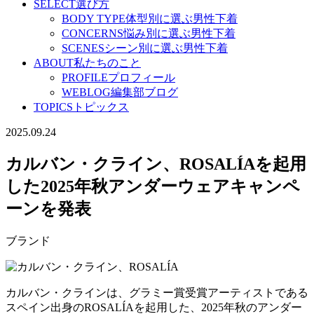
SELECT
選び方
BODY TYPE
体型別に選ぶ男性下着
CONCERNS
悩み別に選ぶ男性下着
SCENES
シーン別に選ぶ男性下着
ABOUT
私たちのこと
PROFILE
プロフィール
WEBLOG
編集部ブログ
TOPICS
トピックス
2025.09.24
カルバン・クライン、ROSALÍAを起用
した2025年秋アンダーウェアキャンペ
ーンを発表
ブランド
カルバン・クラインは、グラミー賞受賞アーティストである
スペイン出身のROSALÍAを起用した、2025年秋のアンダー