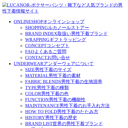
ONLINESHOP
オンラインショップ
SHOPPING
ルカノールストアー
BRAND INDEX
取扱い男性下着ブランド
WRAPPING
ギフトラッピング
CONCEPT
コンセプト
FAQ
よくあるご質問
CONTACT
お問い合せ
UNDERWEAR
アンダーウェアについて
SIZE
男性下着のサイズ
MATERIAL
男性下着の素材
FABRIC BLENDS
男性下着の生地混率
TYPE
男性下着の種類
COLOR
男性下着の色
FUNCTION
男性下着の機能性
MAINTENANCE
男性下着のお手入れ方法
HOW TO FOLD
男性下着のたたみ方
HISTORY
男性下着の歴史
BRAND LIST
世界の男性下着ブランド