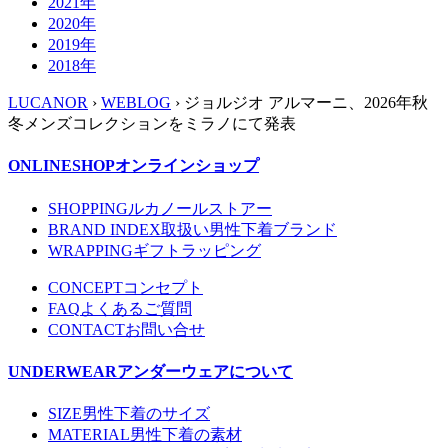
2021年
2020年
2019年
2018年
LUCANOR
›
WEBLOG
› ジョルジオ アルマーニ、2026年秋
冬メンズコレクションをミラノにて発表
ONLINESHOP
オンラインショップ
SHOPPING
ルカノールストアー
BRAND INDEX
取扱い男性下着ブランド
WRAPPING
ギフトラッピング
CONCEPT
コンセプト
FAQ
よくあるご質問
CONTACT
お問い合せ
UNDERWEAR
アンダーウェアについて
SIZE
男性下着のサイズ
MATERIAL
男性下着の素材