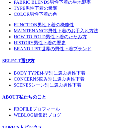
FABRIC BLENDS
男性下着の生地混率
TYPE
男性下着の種類
COLOR
男性下着の色
FUNCTION
男性下着の機能性
MAINTENANCE
男性下着のお手入れ方法
HOW TO FOLD
男性下着のたたみ方
HISTORY
男性下着の歴史
BRAND LIST
世界の男性下着ブランド
SELECT
選び方
BODY TYPE
体型別に選ぶ男性下着
CONCERNS
悩み別に選ぶ男性下着
SCENES
シーン別に選ぶ男性下着
ABOUT
私たちのこと
PROFILE
プロフィール
WEBLOG
編集部ブログ
TOPICS
トピックス