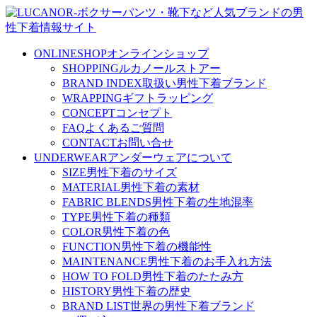
ONLINESHOP
オンラインショップ
SHOPPING
ルカノールストアー
BRAND INDEX
取扱い男性下着ブランド
WRAPPING
ギフトラッピング
CONCEPT
コンセプト
FAQ
よくあるご質問
CONTACT
お問い合せ
UNDERWEAR
アンダーウェアについて
SIZE
男性下着のサイズ
MATERIAL
男性下着の素材
FABRIC BLENDS
男性下着の生地混率
TYPE
男性下着の種類
COLOR
男性下着の色
FUNCTION
男性下着の機能性
MAINTENANCE
男性下着のお手入れ方法
HOW TO FOLD
男性下着のたたみ方
HISTORY
男性下着の歴史
BRAND LIST
世界の男性下着ブランド