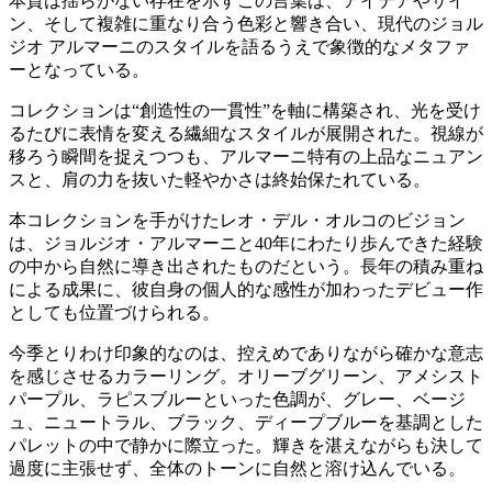
本質は揺らがない存在を示すこの言葉は、アイデアやサイ
ン、そして複雑に重なり合う色彩と響き合い、現代のジョル
ジオ アルマーニのスタイルを語るうえで象徴的なメタファ
ーとなっている。
コレクションは“創造性の一貫性”を軸に構築され、光を受け
るたびに表情を変える繊細なスタイルが展開された。視線が
移ろう瞬間を捉えつつも、アルマーニ特有の上品なニュアン
スと、肩の力を抜いた軽やかさは終始保たれている。
本コレクションを手がけたレオ・デル・オルコのビジョン
は、ジョルジオ・アルマーニと40年にわたり歩んできた経験
の中から自然に導き出されたものだという。長年の積み重ね
による成果に、彼自身の個人的な感性が加わったデビュー作
としても位置づけられる。
今季とりわけ印象的なのは、控えめでありながら確かな意志
を感じさせるカラーリング。オリーブグリーン、アメシスト
パープル、ラピスブルーといった色調が、グレー、ベージ
ュ、ニュートラル、ブラック、ディープブルーを基調とした
パレットの中で静かに際立った。輝きを湛えながらも決して
過度に主張せず、全体のトーンに自然と溶け込んでいる。