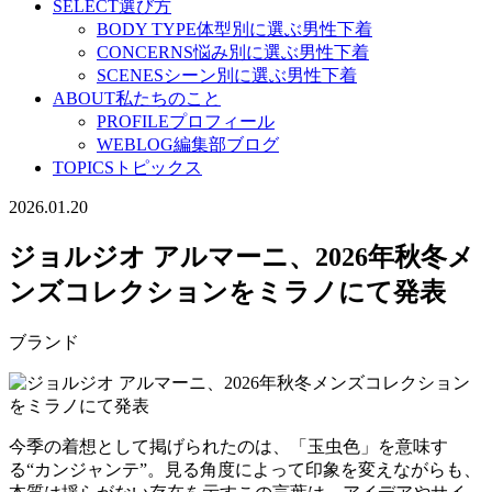
SELECT
選び方
BODY TYPE
体型別に選ぶ男性下着
CONCERNS
悩み別に選ぶ男性下着
SCENES
シーン別に選ぶ男性下着
ABOUT
私たちのこと
PROFILE
プロフィール
WEBLOG
編集部ブログ
TOPICS
トピックス
2026.01.20
ジョルジオ アルマーニ、2026年秋冬メ
ンズコレクションをミラノにて発表
ブランド
今季の着想として掲げられたのは、「玉虫色」を意味す
る“カンジャンテ”。見る角度によって印象を変えながらも、