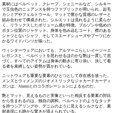
素材にはベルベット、クレープ、シェニールなど、シルキー
で玉虫色のニュアンスを持つファブリックが用いられ、起毛
カシミアやフェルトウール、マットで豊かな質感のレザーと
組み合わせて構成された。シルエットは流れるように柔らか
く、リラックスしたボリューム感が特徴。ブルゾンや低めの
ボタン位置のジャケット、身体を包み込むコート、襟のある
シャツとないシャツ、そしてスエードシューズやブーツにか
かるワイドパンツが揃った。
ウィンターウェアにおいても、アルマーニらしいイージーエ
レガンスと、ベルベットを思わせるほのかな艶は一貫して息
づく。すべてのアイテムは身体の動きに寄り添い、決して着
る者を束縛しない姿勢が貫かれている。
ニットウェアも重要な要素のひとつとして存在感を放った。
メンズとウィメンズのジオメトリックなジャカードカーディ
ガンは、Alanuiとのコラボレーションによるものだ。
艶とマット、見えるものと実像といった相反する要素の対比
から生まれるのは、独自の調和。ベルベットのようなタッチ
を持つシアリングや、デニムのように見えるシルクなど、素
材表現にも静かな驚きが添えられている。