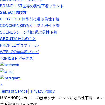
BRAND LIST
世界の男性下着ブランド
SELECT
選び方
BODY TYPE
体型別に選ぶ男性下着
CONCERNS
悩み別に選ぶ男性下着
SCENES
シーン別に選ぶ男性下着
ABOUT
私たちのこと
PROFILE
プロフィール
WEBLOG
編集部ブログ
TOPICS
トピックス
Terms of Service
│
Privacy Policy
LUCANOR(ルカノール)はボクサーパンツなど男性下着・メン
ズ下着総合サイトです。