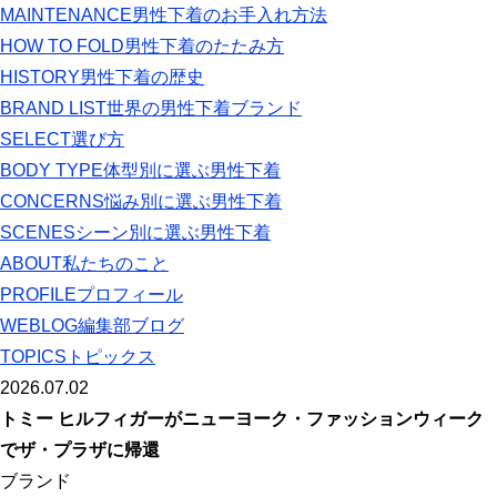
MAINTENANCE
男性下着のお手入れ方法
HOW TO FOLD
男性下着のたたみ方
HISTORY
男性下着の歴史
BRAND LIST
世界の男性下着ブランド
SELECT
選び方
BODY TYPE
体型別に選ぶ男性下着
CONCERNS
悩み別に選ぶ男性下着
SCENES
シーン別に選ぶ男性下着
ABOUT
私たちのこと
PROFILE
プロフィール
WEBLOG
編集部ブログ
TOPICS
トピックス
2026.07.02
トミー ヒルフィガーがニューヨーク・ファッションウィーク
でザ・プラザに帰還
ブランド