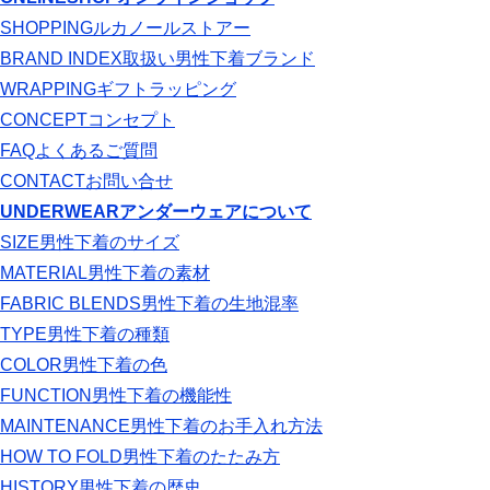
SHOPPING
ルカノールストアー
BRAND INDEX
取扱い男性下着ブランド
WRAPPING
ギフトラッピング
CONCEPT
コンセプト
FAQ
よくあるご質問
CONTACT
お問い合せ
UNDERWEAR
アンダーウェアについて
SIZE
男性下着のサイズ
MATERIAL
男性下着の素材
FABRIC BLENDS
男性下着の生地混率
TYPE
男性下着の種類
COLOR
男性下着の色
FUNCTION
男性下着の機能性
MAINTENANCE
男性下着のお手入れ方法
HOW TO FOLD
男性下着のたたみ方
HISTORY
男性下着の歴史