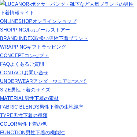
ONLINESHOP
オンラインショップ
SHOPPING
ルカノールストアー
BRAND INDEX
取扱い男性下着ブランド
WRAPPING
ギフトラッピング
CONCEPT
コンセプト
FAQ
よくあるご質問
CONTACT
お問い合せ
UNDERWEAR
アンダーウェアについて
SIZE
男性下着のサイズ
MATERIAL
男性下着の素材
FABRIC BLENDS
男性下着の生地混率
TYPE
男性下着の種類
COLOR
男性下着の色
FUNCTION
男性下着の機能性