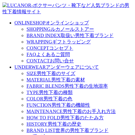
ONLINESHOP
オンラインショップ
SHOPPING
ルカノールストアー
BRAND INDEX
取扱い男性下着ブランド
WRAPPING
ギフトラッピング
CONCEPT
コンセプト
FAQ
よくあるご質問
CONTACT
お問い合せ
UNDERWEAR
アンダーウェアについて
SIZE
男性下着のサイズ
MATERIAL
男性下着の素材
FABRIC BLENDS
男性下着の生地混率
TYPE
男性下着の種類
COLOR
男性下着の色
FUNCTION
男性下着の機能性
MAINTENANCE
男性下着のお手入れ方法
HOW TO FOLD
男性下着のたたみ方
HISTORY
男性下着の歴史
BRAND LIST
世界の男性下着ブランド