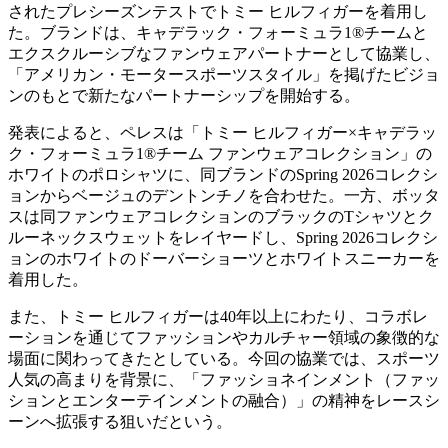
されたプレシーズンテストでトミー ヒルフィガーを着用し
た。ブランドは、キャデラック・フォーミュラ1®チームと
エクスクルーシブなファンウェアパートナーとして協業し、
「アメリカン・モータースポーツスタイル」を掲げたビジョ
ンのもとで新たなパートナーシップを開始する。
発表によると、ペレスは「トミー ヒルフィガー×キャデラッ
ク・フォーミュラ1®チーム ファンウェアコレクション」の
ホワイトのポロシャツに、同ブランドのSpring 2026コレクシ
ョンからベージュのデントンチノを合わせた。一方、ボッタ
スは同ファンウェアコレクションのブラックのTシャツとク
ルーネックスウェットをレイヤードし、Spring 2026コレクシ
ョンのホワイトのドーバーショーツとホワイトスニーカーを
着用した。
また、トミー ヒルフィガーは40年以上にわたり、コラボレ
ーションを通じてファッションやカルチャー領域の象徴的な
場面に関わってきたとしている。今回の協業では、スポーツ
人気の高まりを背景に、「ファッショネインメント（ファッ
ションとエンターテインメントの融合）」の精神をレースシ
ーンへ拡張する狙いだという。