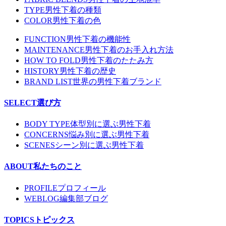
TYPE
男性下着の種類
COLOR
男性下着の色
FUNCTION
男性下着の機能性
MAINTENANCE
男性下着のお手入れ方法
HOW TO FOLD
男性下着のたたみ方
HISTORY
男性下着の歴史
BRAND LIST
世界の男性下着ブランド
SELECT
選び方
BODY TYPE
体型別に選ぶ男性下着
CONCERNS
悩み別に選ぶ男性下着
SCENES
シーン別に選ぶ男性下着
ABOUT
私たちのこと
PROFILE
プロフィール
WEBLOG
編集部ブログ
TOPICS
トピックス