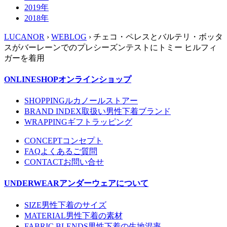
2019年
2018年
LUCANOR
›
WEBLOG
› チェコ・ペレスとバルテリ・ボッタ
スがバーレーンでのプレシーズンテストにトミー ヒルフィ
ガーを着用
ONLINESHOP
オンラインショップ
SHOPPING
ルカノールストアー
BRAND INDEX
取扱い男性下着ブランド
WRAPPING
ギフトラッピング
CONCEPT
コンセプト
FAQ
よくあるご質問
CONTACT
お問い合せ
UNDERWEAR
アンダーウェアについて
SIZE
男性下着のサイズ
MATERIAL
男性下着の素材
FABRIC BLENDS
男性下着の生地混率