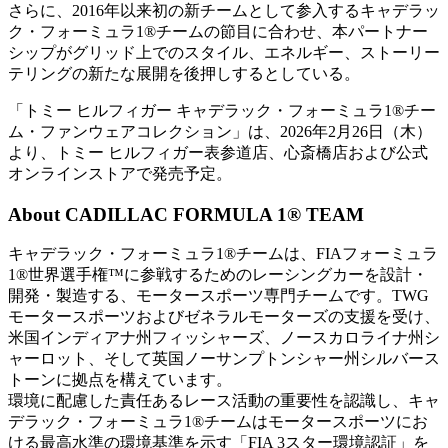
さらに、2016年以来初の新チームとして参入するキャデラッ
ク・フォーミュラ1®チームの節目に合わせ、本パートナー
シップがグリッド上でのスタイル、エネルギー、ストーリー
テリングの新たな展開を後押しするとしている。
「トミー ヒルフィガー キャデラック・フォーミュラ1®チー
ム・ファンウェアコレクション」は、2026年2月26日（木）
より、トミー ヒルフィガー表参道店、心斎橋店および公式
オンラインストアで発売予定。
About CADILLAC FORMULA 1® TEAM
キャデラック・フォーミュラ1®チームは、FIAフォーミュラ
1®世界選手権™に参戦するためのレーシングカーを設計・
開発・製造する、モータースポーツ専門チームです。TWG
モータースポーツおよびゼネラルモーターズの支援を受け、
米国インディアナ州フィッシャーズ、ノースカロライナ州シ
ャーロット、そして英国ノーサンプトンシャー州シルバース
トーンに拠点を構えています。
環境に配慮した責任あるレース活動の重要性を認識し、キャ
デラック・フォーミュラ1®チームはモータースポーツにお
ける最高水準の環境基準を示す「FIA 3スター環境認証」を