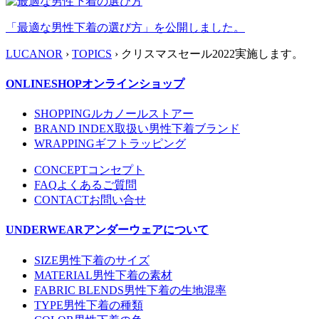
「最適な男性下着の選び方」を公開しました。
LUCANOR
›
TOPICS
› クリスマスセール2022実施します。
ONLINESHOP
オンラインショップ
SHOPPING
ルカノールストアー
BRAND INDEX
取扱い男性下着ブランド
WRAPPING
ギフトラッピング
CONCEPT
コンセプト
FAQ
よくあるご質問
CONTACT
お問い合せ
UNDERWEAR
アンダーウェアについて
SIZE
男性下着のサイズ
MATERIAL
男性下着の素材
FABRIC BLENDS
男性下着の生地混率
TYPE
男性下着の種類