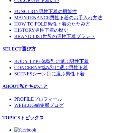
COLOR
男性下着の色
FUNCTION
男性下着の機能性
MAINTENANCE
男性下着のお手入れ方法
HOW TO FOLD
男性下着のたたみ方
HISTORY
男性下着の歴史
BRAND LIST
世界の男性下着ブランド
SELECT
選び方
BODY TYPE
体型別に選ぶ男性下着
CONCERNS
悩み別に選ぶ男性下着
SCENES
シーン別に選ぶ男性下着
ABOUT
私たちのこと
PROFILE
プロフィール
WEBLOG
編集部ブログ
TOPICS
トピックス