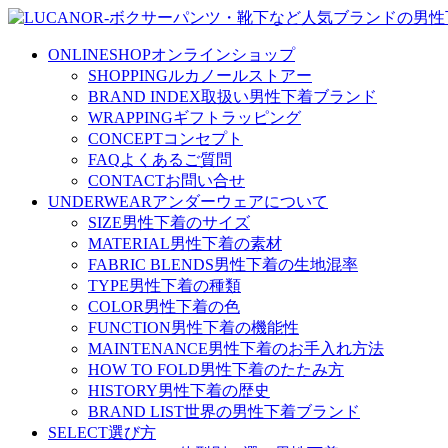
ONLINESHOP
オンラインショップ
SHOPPING
ルカノールストアー
BRAND INDEX
取扱い男性下着ブランド
WRAPPING
ギフトラッピング
CONCEPT
コンセプト
FAQ
よくあるご質問
CONTACT
お問い合せ
UNDERWEAR
アンダーウェアについて
SIZE
男性下着のサイズ
MATERIAL
男性下着の素材
FABRIC BLENDS
男性下着の生地混率
TYPE
男性下着の種類
COLOR
男性下着の色
FUNCTION
男性下着の機能性
MAINTENANCE
男性下着のお手入れ方法
HOW TO FOLD
男性下着のたたみ方
HISTORY
男性下着の歴史
BRAND LIST
世界の男性下着ブランド
SELECT
選び方