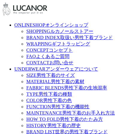
ONLINESHOP
オンラインショップ
SHOPPING
ルカノールストアー
BRAND INDEX
取扱い男性下着ブランド
WRAPPING
ギフトラッピング
CONCEPT
コンセプト
FAQ
よくあるご質問
CONTACT
お問い合せ
UNDERWEAR
アンダーウェアについて
SIZE
男性下着のサイズ
MATERIAL
男性下着の素材
FABRIC BLENDS
男性下着の生地混率
TYPE
男性下着の種類
COLOR
男性下着の色
FUNCTION
男性下着の機能性
MAINTENANCE
男性下着のお手入れ方法
HOW TO FOLD
男性下着のたたみ方
HISTORY
男性下着の歴史
BRAND LIST
世界の男性下着ブランド