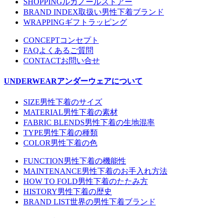
SHOPPING
ルカノールストアー
BRAND INDEX
取扱い男性下着ブランド
WRAPPING
ギフトラッピング
CONCEPT
コンセプト
FAQ
よくあるご質問
CONTACT
お問い合せ
UNDERWEAR
アンダーウェアについて
SIZE
男性下着のサイズ
MATERIAL
男性下着の素材
FABRIC BLENDS
男性下着の生地混率
TYPE
男性下着の種類
COLOR
男性下着の色
FUNCTION
男性下着の機能性
MAINTENANCE
男性下着のお手入れ方法
HOW TO FOLD
男性下着のたたみ方
HISTORY
男性下着の歴史
BRAND LIST
世界の男性下着ブランド