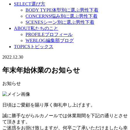
SELECT
選び方
BODY TYPE
体型別に選ぶ男性下着
CONCERNS
悩み別に選ぶ男性下着
SCENES
シーン別に選ぶ男性下着
ABOUT
私たちのこと
PROFILE
プロフィール
WEBLOG
編集部ブログ
TOPICS
トピックス
2022.12.30
年末年始休業のお知らせ
お知らせ
日頃はご愛顧を賜り厚く御礼申し上げます。
誠に勝手ながらルカノールでは休業期間を下記の通りとさせ
て頂きます。
ご迷惑をお掛け致しますが、何卒ご了承いただけましたら幸