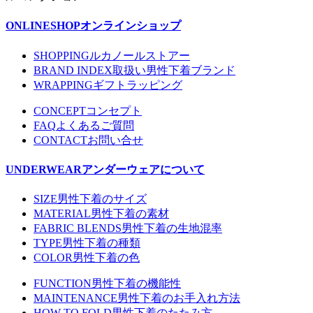
ONLINESHOP
オンラインショップ
SHOPPING
ルカノールストアー
BRAND INDEX
取扱い男性下着ブランド
WRAPPING
ギフトラッピング
CONCEPT
コンセプト
FAQ
よくあるご質問
CONTACT
お問い合せ
UNDERWEAR
アンダーウェアについて
SIZE
男性下着のサイズ
MATERIAL
男性下着の素材
FABRIC BLENDS
男性下着の生地混率
TYPE
男性下着の種類
COLOR
男性下着の色
FUNCTION
男性下着の機能性
MAINTENANCE
男性下着のお手入れ方法
HOW TO FOLD
男性下着のたたみ方