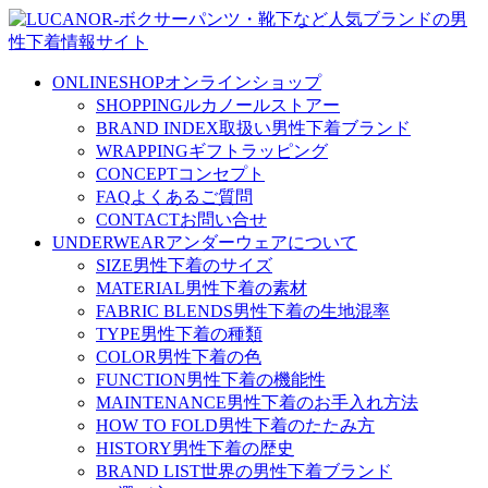
ONLINESHOP
オンラインショップ
SHOPPING
ルカノールストアー
BRAND INDEX
取扱い男性下着ブランド
WRAPPING
ギフトラッピング
CONCEPT
コンセプト
FAQ
よくあるご質問
CONTACT
お問い合せ
UNDERWEAR
アンダーウェアについて
SIZE
男性下着のサイズ
MATERIAL
男性下着の素材
FABRIC BLENDS
男性下着の生地混率
TYPE
男性下着の種類
COLOR
男性下着の色
FUNCTION
男性下着の機能性
MAINTENANCE
男性下着のお手入れ方法
HOW TO FOLD
男性下着のたたみ方
HISTORY
男性下着の歴史
BRAND LIST
世界の男性下着ブランド