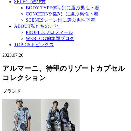
SELECT
選び方
BODY TYPE
体型別に選ぶ男性下着
CONCERNS
悩み別に選ぶ男性下着
SCENES
シーン別に選ぶ男性下着
ABOUT
私たちのこと
PROFILE
プロフィール
WEBLOG
編集部ブログ
TOPICS
トピックス
2023.07.20
アルマーニ、待望のリゾートカプセル
コレクション
ブランド