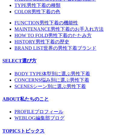
TYPE
男性下着の種類
COLOR
男性下着の色
FUNCTION
男性下着の機能性
MAINTENANCE
男性下着のお手入れ方法
HOW TO FOLD
男性下着のたたみ方
HISTORY
男性下着の歴史
BRAND LIST
世界の男性下着ブランド
SELECT
選び方
BODY TYPE
体型別に選ぶ男性下着
CONCERNS
悩み別に選ぶ男性下着
SCENES
シーン別に選ぶ男性下着
ABOUT
私たちのこと
PROFILE
プロフィール
WEBLOG
編集部ブログ
TOPICS
トピックス