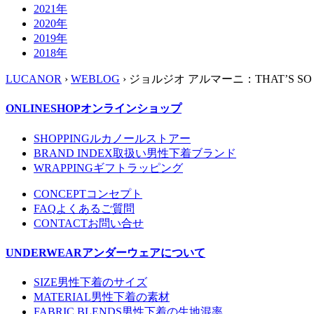
2021年
2020年
2019年
2018年
LUCANOR
›
WEBLOG
› ジョルジオ アルマーニ：THAT’S SO 
ONLINESHOP
オンラインショップ
SHOPPING
ルカノールストアー
BRAND INDEX
取扱い男性下着ブランド
WRAPPING
ギフトラッピング
CONCEPT
コンセプト
FAQ
よくあるご質問
CONTACT
お問い合せ
UNDERWEAR
アンダーウェアについて
SIZE
男性下着のサイズ
MATERIAL
男性下着の素材
FABRIC BLENDS
男性下着の生地混率