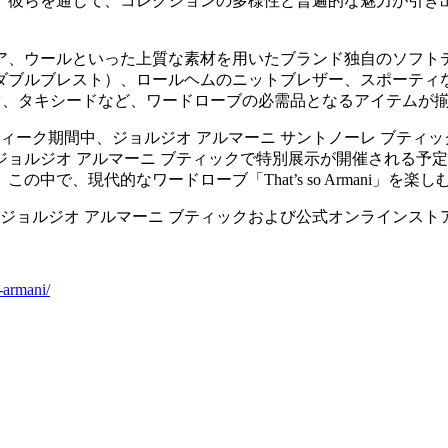
。彼らを通じて、コレクションの多様性と普遍的な魅力が引き出
ア、ウールといった上質な素材を用いたブランド独自のソフト
ダブルブレスト）、ロールヘムのニットブレザー、スポーティ
ツ、タキシードなど、ワードローブの必需品となるアイテムが
・ウィーク期間中、ジョルジオ アルマーニ サントノーレ ブテ
ョルジオ アルマーニ ブティックで特別展示が開催される予
で、現代的なワードローブ「That’s so Armani」を楽
ジョルジオ アルマーニ ブティックおよび公式オンラインストア（a
-armani/