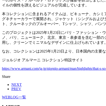
ーのルイス・アルベルト・ロドリゲスが撮影を担当しました
イルの個性を讃えるビジュアルが完成しています。
本コレクションに含まれるアイテムは、ビキューナ、カシミ
グネチャーカラーで展開され、ジャケット（シングルおよび
ト、クルーネックのプルオーバー、Tシャツ、シャツ、パン
このプロジェクトは2025年1月23日にパリ・ファッション
ノ、パリ、ニューヨーク、北京、東京・表参道を含む一部のジ
用し、クリーンでミニマルなデザインに仕上げられています。この中
なお、コレクションは2025年1月23日より、日本国内の主要な
ジョルジオ アルマーニ コレクション特設サイト
https://www.armani.com/ja-jp/giorgio-armani/man/highlights/that-s-so
Share
NEXT
PREV
WEBLOG一覧