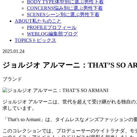
BODY TYPE
体型別に選ぶ男性下着
CONCERNS
悩み別に選ぶ男性下着
SCENES
シーン別に選ぶ男性下着
ABOUT
私たちのこと
PROFILE
プロフィール
WEBLOG
編集部ブログ
TOPICS
トピックス
2025.01.24
ジョルジオ アルマーニ：THAT’S SO AR
ブランド
ジョルジオ アルマーニは、世代を超えて受け継がれる独自
求しています。
「That’s so Armani」は、タイムレスなメンズフ
このコレクションでは、プロデューサーのケイトラナダ、モ