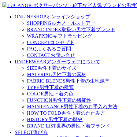
ONLINESHOP
オンラインショップ
SHOPPING
ルカノールストアー
BRAND INDEX
取扱い男性下着ブランド
WRAPPING
ギフトラッピング
CONCEPT
コンセプト
FAQ
よくあるご質問
CONTACT
お問い合せ
UNDERWEAR
アンダーウェアについて
SIZE
男性下着のサイズ
MATERIAL
男性下着の素材
FABRIC BLENDS
男性下着の生地混率
TYPE
男性下着の種類
COLOR
男性下着の色
FUNCTION
男性下着の機能性
MAINTENANCE
男性下着のお手入れ方法
HOW TO FOLD
男性下着のたたみ方
HISTORY
男性下着の歴史
BRAND LIST
世界の男性下着ブランド
SELECT
選び方