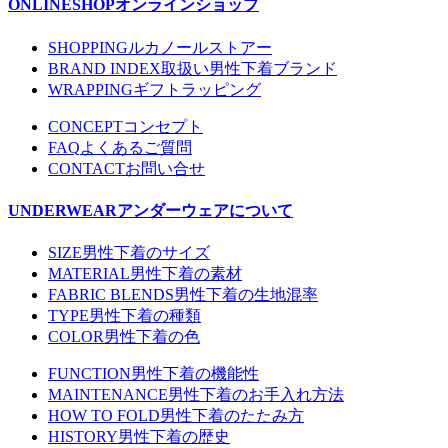
ONLINESHOP
オンラインショップ
SHOPPING
ルカノールストアー
BRAND INDEX
取扱い男性下着ブランド
WRAPPING
ギフトラッピング
CONCEPT
コンセプト
FAQ
よくあるご質問
CONTACT
お問い合せ
UNDERWEAR
アンダーウェアについて
SIZE
男性下着のサイズ
MATERIAL
男性下着の素材
FABRIC BLENDS
男性下着の生地混率
TYPE
男性下着の種類
COLOR
男性下着の色
FUNCTION
男性下着の機能性
MAINTENANCE
男性下着のお手入れ方法
HOW TO FOLD
男性下着のたたみ方
HISTORY
男性下着の歴史