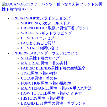
ONLINESHOP
オンラインショップ
SHOPPING
ルカノールストアー
BRAND INDEX
取扱い男性下着ブランド
WRAPPING
ギフトラッピング
CONCEPT
コンセプト
FAQ
よくあるご質問
CONTACT
お問い合せ
UNDERWEAR
アンダーウェアについて
SIZE
男性下着のサイズ
MATERIAL
男性下着の素材
FABRIC BLENDS
男性下着の生地混率
TYPE
男性下着の種類
COLOR
男性下着の色
FUNCTION
男性下着の機能性
MAINTENANCE
男性下着のお手入れ方法
HOW TO FOLD
男性下着のたたみ方
HISTORY
男性下着の歴史
BRAND LIST
世界の男性下着ブランド