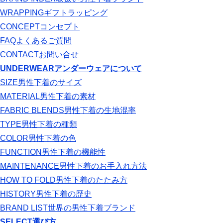
WRAPPING
ギフトラッピング
CONCEPT
コンセプト
FAQ
よくあるご質問
CONTACT
お問い合せ
UNDERWEAR
アンダーウェアについて
SIZE
男性下着のサイズ
MATERIAL
男性下着の素材
FABRIC BLENDS
男性下着の生地混率
TYPE
男性下着の種類
COLOR
男性下着の色
FUNCTION
男性下着の機能性
MAINTENANCE
男性下着のお手入れ方法
HOW TO FOLD
男性下着のたたみ方
HISTORY
男性下着の歴史
BRAND LIST
世界の男性下着ブランド
SELECT
選び方