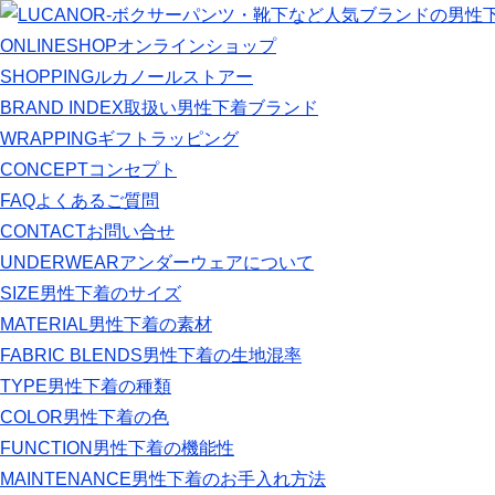
ONLINESHOP
オンラインショップ
SHOPPING
ルカノールストアー
BRAND INDEX
取扱い男性下着ブランド
WRAPPING
ギフトラッピング
CONCEPT
コンセプト
FAQ
よくあるご質問
CONTACT
お問い合せ
UNDERWEAR
アンダーウェアについて
SIZE
男性下着のサイズ
MATERIAL
男性下着の素材
FABRIC BLENDS
男性下着の生地混率
TYPE
男性下着の種類
COLOR
男性下着の色
FUNCTION
男性下着の機能性
MAINTENANCE
男性下着のお手入れ方法