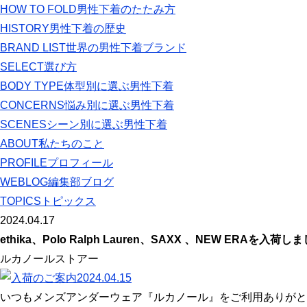
HOW TO FOLD
男性下着のたたみ方
HISTORY
男性下着の歴史
BRAND LIST
世界の男性下着ブランド
SELECT
選び方
BODY TYPE
体型別に選ぶ男性下着
CONCERNS
悩み別に選ぶ男性下着
SCENES
シーン別に選ぶ男性下着
ABOUT
私たちのこと
PROFILE
プロフィール
WEBLOG
編集部ブログ
TOPICS
トピックス
2024.04.17
ethika、Polo Ralph Lauren、SAXX 、NEW ERAを入荷し
ルカノールストアー
いつもメンズアンダーウェア『ルカノール』をご利用ありがと