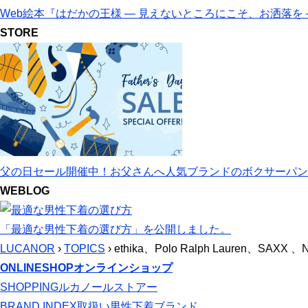
Web絵本『はだかの王様 ― 見えないところにこそ、お洒落を
STORE
父の日セール開催中！お父さんへ人気ブランドのボクサーパン
WEBLOG
「最適な男性下着の選び方」を公開しました。
LUCANOR
›
TOPICS
› ethika、Polo Ralph Lauren、S
ONLINESHOP
オンラインショップ
SHOPPING
ルカノールストアー
BRAND INDEX
取扱い男性下着ブランド