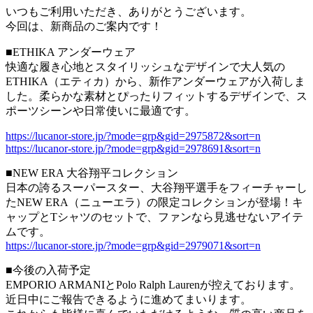
いつもご利用いただき、ありがとうございます。
今回は、新商品のご案内です！
■ETHIKA アンダーウェア
快適な履き心地とスタイリッシュなデザインで大人気の
ETHIKA（エティカ）から、新作アンダーウェアが入荷しま
した。柔らかな素材とぴったりフィットするデザインで、ス
ポーツシーンや日常使いに最適です。
https://lucanor-store.jp/?mode=grp&gid=2975872&sort=n
https://lucanor-store.jp/?mode=grp&gid=2978691&sort=n
■NEW ERA 大谷翔平コレクション
日本の誇るスーパースター、大谷翔平選手をフィーチャーし
たNEW ERA（ニューエラ）の限定コレクションが登場！キ
ャップとTシャツのセットで、ファンなら見逃せないアイテ
ムです。
https://lucanor-store.jp/?mode=grp&gid=2979071&sort=n
■今後の入荷予定
EMPORIO ARMANIとPolo Ralph Laurenが控えております。
近日中にご報告できるように進めてまいります。