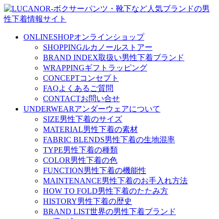
ONLINESHOP
オンラインショップ
SHOPPING
ルカノールストアー
BRAND INDEX
取扱い男性下着ブランド
WRAPPING
ギフトラッピング
CONCEPT
コンセプト
FAQ
よくあるご質問
CONTACT
お問い合せ
UNDERWEAR
アンダーウェアについて
SIZE
男性下着のサイズ
MATERIAL
男性下着の素材
FABRIC BLENDS
男性下着の生地混率
TYPE
男性下着の種類
COLOR
男性下着の色
FUNCTION
男性下着の機能性
MAINTENANCE
男性下着のお手入れ方法
HOW TO FOLD
男性下着のたたみ方
HISTORY
男性下着の歴史
BRAND LIST
世界の男性下着ブランド