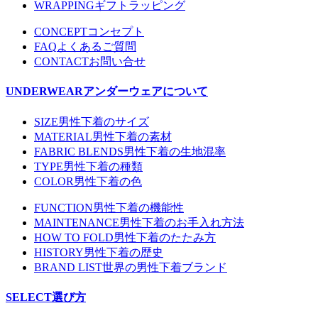
WRAPPING
ギフトラッピング
CONCEPT
コンセプト
FAQ
よくあるご質問
CONTACT
お問い合せ
UNDERWEAR
アンダーウェアについて
SIZE
男性下着のサイズ
MATERIAL
男性下着の素材
FABRIC BLENDS
男性下着の生地混率
TYPE
男性下着の種類
COLOR
男性下着の色
FUNCTION
男性下着の機能性
MAINTENANCE
男性下着のお手入れ方法
HOW TO FOLD
男性下着のたたみ方
HISTORY
男性下着の歴史
BRAND LIST
世界の男性下着ブランド
SELECT
選び方