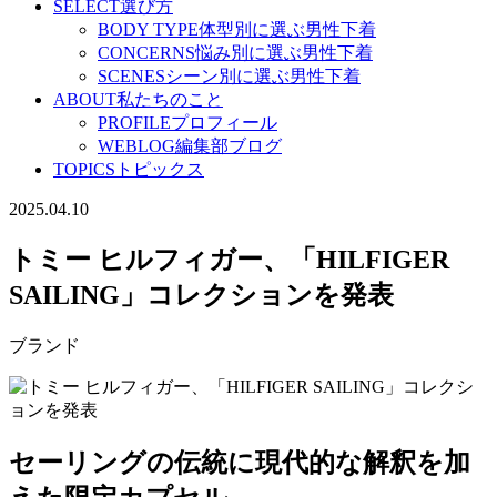
SELECT
選び方
BODY TYPE
体型別に選ぶ男性下着
CONCERNS
悩み別に選ぶ男性下着
SCENES
シーン別に選ぶ男性下着
ABOUT
私たちのこと
PROFILE
プロフィール
WEBLOG
編集部ブログ
TOPICS
トピックス
2025.04.10
トミー ヒルフィガー、「HILFIGER
SAILING」コレクションを発表
ブランド
セーリングの伝統に現代的な解釈を加