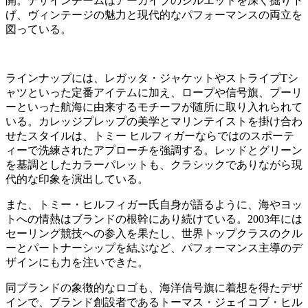
開。デザインチームはアーカイブのシルエットを深く掘り下
げ、ヴィンテージの魅力と現代的なパフォーマンスの両立を
図っている。
ラインナップには、レガッタ・ジャケットやストライプTシ
ャツといった定番アイテムに加え、ロープや信号旗、プーリ
ーといった航海に由来するモチーフが随所に取り入れられて
いる。カレッジプレップの美学とマリンテイストを掛け合わ
せたスタイルは、トミー ヒルフィガーならではのスポーテ
ィーで洗練されたアプローチを強調する。レッドとグリーン
を基調としたカラーパレットも、クラシックでありながら現
代的な印象を演出している。
また、トミー・ヒルフィガー氏自身が語るように、海やヨッ
トへの情熱はブランドの根幹にあり続けている。2003年には
セーリング競技への参入を果たし、世界トップクラスのクル
ーとパートナーシップを結ぶなど、パフォーマンス主導のデ
ザインにも力を注いできた。
同ブランドの象徴的なロゴも、海洋信号旗に着想を得たデザ
インで、ブランド創設者であるトーマス・ジェイコブ・ヒル