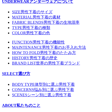
UNDERWEAR
アンダーウェアについて
SIZE
男性下着のサイズ
MATERIAL
男性下着の素材
FABRIC BLENDS
男性下着の生地混率
TYPE
男性下着の種類
COLOR
男性下着の色
FUNCTION
男性下着の機能性
MAINTENANCE
男性下着のお手入れ方法
HOW TO FOLD
男性下着のたたみ方
HISTORY
男性下着の歴史
BRAND LIST
世界の男性下着ブランド
SELECT
選び方
BODY TYPE
体型別に選ぶ男性下着
CONCERNS
悩み別に選ぶ男性下着
SCENES
シーン別に選ぶ男性下着
ABOUT
私たちのこと