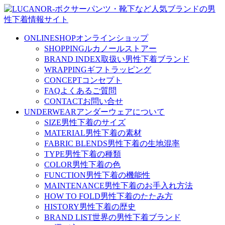
ONLINESHOP
オンラインショップ
SHOPPING
ルカノールストアー
BRAND INDEX
取扱い男性下着ブランド
WRAPPING
ギフトラッピング
CONCEPT
コンセプト
FAQ
よくあるご質問
CONTACT
お問い合せ
UNDERWEAR
アンダーウェアについて
SIZE
男性下着のサイズ
MATERIAL
男性下着の素材
FABRIC BLENDS
男性下着の生地混率
TYPE
男性下着の種類
COLOR
男性下着の色
FUNCTION
男性下着の機能性
MAINTENANCE
男性下着のお手入れ方法
HOW TO FOLD
男性下着のたたみ方
HISTORY
男性下着の歴史
BRAND LIST
世界の男性下着ブランド