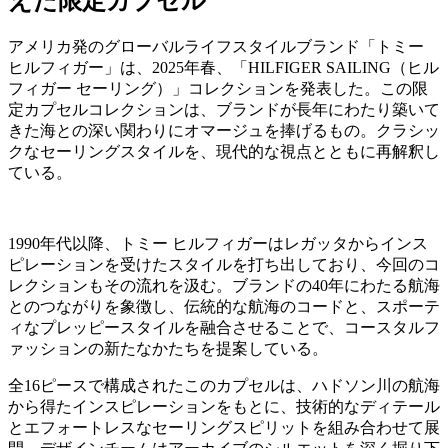
えた限定カプセル
アメリカ発のグローバルライフスタイルブランド「トミー
ヒルフィガー」は、2025年春、「HILFIGER SAILING（ヒル
フィガー セーリング）」コレクションを発表した。この限
定カプセルコレクションは、ブランドが長年にわたり築いて
きた海との深い関わりにオマージュを捧げるもの。クラシッ
クなセーリングスタイルを、現代的な視点とともに再解釈し
ている。
1990年代以降、トミー ヒルフィガーはレガッタからインス
ピレーションを受けたスタイルを打ち出しており、今回のコ
レクションもその流れを汲む。ブランドの40年にわたる航海
とのつながりを象徴し、伝統的な航海のコードと、スポーテ
ィなプレッピースタイルを融合させることで、コースタルフ
ァッションの新たなかたちを提案している。
全16ピースで構成されたこのカプセルは、ハドソン川の航海
から得たインスピレーションをもとに、技術的なディテール
とエフォートレスなセーリングスピリットを組み合わせて展