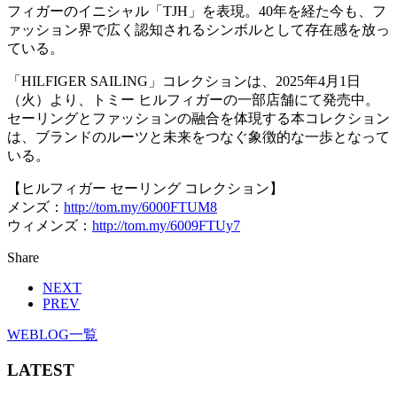
フィガーのイニシャル「TJH」を表現。40年を経た今も、フ
ァッション界で広く認知されるシンボルとして存在感を放っ
ている。
「HILFIGER SAILING」コレクションは、2025年4月1日
（火）より、トミー ヒルフィガーの一部店舗にて発売中。
セーリングとファッションの融合を体現する本コレクション
は、ブランドのルーツと未来をつなぐ象徴的な一歩となって
いる。
【ヒルフィガー セーリング コレクション】
メンズ：
http://tom.my/6000FTUM8
ウィメンズ：
http://tom.my/6009FTUy7
Share
NEXT
PREV
WEBLOG一覧
LATEST