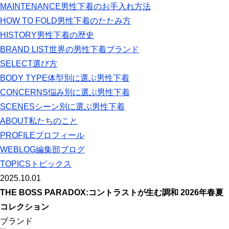
MAINTENANCE
男性下着のお手入れ方法
HOW TO FOLD
男性下着のたたみ方
HISTORY
男性下着の歴史
BRAND LIST
世界の男性下着ブランド
SELECT
選び方
BODY TYPE
体型別に選ぶ男性下着
CONCERNS
悩み別に選ぶ男性下着
SCENES
シーン別に選ぶ男性下着
ABOUT
私たちのこと
PROFILE
プロフィール
WEBLOG
編集部ブログ
TOPICS
トピックス
2025.10.01
THE BOSS PARADOX:コントラストが生む調和 2026年春夏
コレクション
ブランド