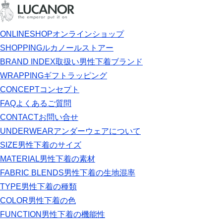
ONLINESHOP
オンラインショップ
SHOPPING
ルカノールストアー
BRAND INDEX
取扱い男性下着ブランド
WRAPPING
ギフトラッピング
CONCEPT
コンセプト
FAQ
よくあるご質問
CONTACT
お問い合せ
UNDERWEAR
アンダーウェアについて
SIZE
男性下着のサイズ
MATERIAL
男性下着の素材
FABRIC BLENDS
男性下着の生地混率
TYPE
男性下着の種類
COLOR
男性下着の色
FUNCTION
男性下着の機能性