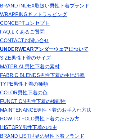
BRAND INDEX
取扱い男性下着ブランド
WRAPPING
ギフトラッピング
CONCEPT
コンセプト
FAQ
よくあるご質問
CONTACT
お問い合せ
UNDERWEAR
アンダーウェアについて
SIZE
男性下着のサイズ
MATERIAL
男性下着の素材
FABRIC BLENDS
男性下着の生地混率
TYPE
男性下着の種類
COLOR
男性下着の色
FUNCTION
男性下着の機能性
MAINTENANCE
男性下着のお手入れ方法
HOW TO FOLD
男性下着のたたみ方
HISTORY
男性下着の歴史
BRAND LIST
世界の男性下着ブランド