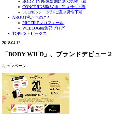
BODY TYPE
体型別に選ぶ男性下着
CONCERNS
悩み別に選ぶ男性下着
SCENES
シーン別に選ぶ男性下着
ABOUT
私たちのこと
PROFILE
プロフィール
WEBLOG
編集部ブログ
TOPICS
トピックス
2018.04.17
「BODY WILD」、ブランドデビュ
キャンペーン