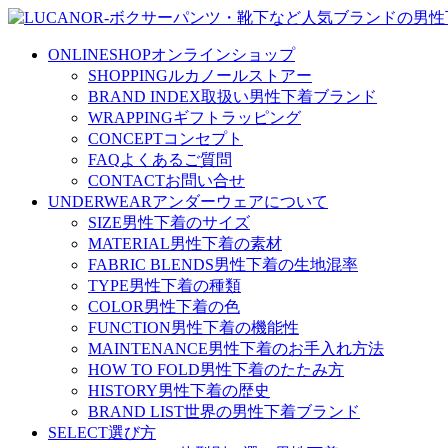
ONLINESHOP
オンラインショップ
SHOPPING
ルカノールストアー
BRAND INDEX
取扱い男性下着ブランド
WRAPPING
ギフトラッピング
CONCEPT
コンセプト
FAQ
よくあるご質問
CONTACT
お問い合せ
UNDERWEAR
アンダーウェアについて
SIZE
男性下着のサイズ
MATERIAL
男性下着の素材
FABRIC BLENDS
男性下着の生地混率
TYPE
男性下着の種類
COLOR
男性下着の色
FUNCTION
男性下着の機能性
MAINTENANCE
男性下着のお手入れ方法
HOW TO FOLD
男性下着のたたみ方
HISTORY
男性下着の歴史
BRAND LIST
世界の男性下着ブランド
SELECT
選び方