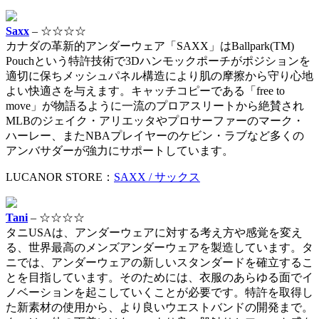
Saxx
– ☆☆☆☆
カナダの革新的アンダーウェア「SAXX」はBallpark(TM)
Pouchという特許技術で3Dハンモックポーチがポジションを
適切に保ちメッシュパネル構造により肌の摩擦から守り心地
よい快適さを与えます。キャッチコピーである「free to
move」が物語るように一流のプロアスリートから絶賛され
MLBのジェイク・アリエッタやプロサーファーのマーク・
ハーレー、またNBAプレイヤーのケビン・ラブなど多くの
アンバサダーが強力にサポートしています。
LUCANOR STORE：
SAXX / サックス
Tani
– ☆☆☆☆
タニUSAは、アンダーウェアに対する考え方や感覚を変え
る、世界最高のメンズアンダーウェアを製造しています。タ
ニでは、アンダーウェアの新しいスタンダードを確立するこ
とを目指しています。そのためには、衣服のあらゆる面でイ
ノベーションを起こしていくことが必要です。特許を取得し
た新素材の使用から、より良いウエストバンドの開発まで。