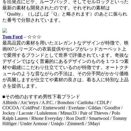
を出発点にピケ、ループバック、そしてセルロックといった
最新の素材も開発されたのです。それぞれの素材は
「Quality」（しばしば「Q」と略されます）のあとに振られ
た番号で分類されています。
Tom Ford
– ☆☆☆
最高品質の素材を用いたエレガントなデザインが特徴で、映
画007シリーズへの衣装提供やセレブがレッドカーペット上
で愛用するブランドとして世界で評価されています。奇抜な
デザインではなく普遍的にあるデザインのものを１つ１つ素
材や裁縫にこだわり仕立てているのが特徴です。オートクチ
ュールのような昔ながらの手法は、その分手間がかかり価格
が高騰しますが仕立てや素材の良さは、着る人に特別な上品
さを提供します。
■その他のおすすめ男性下着ブランド
Allbirds / Arc’teryx / A.P.C. / Bonobos / Cariloha / CDLP /
COCOA / ColdPruf / Entireworld / Everlane / Gildan / Goodfor /
Jockey / Lacoste / Lululemon / Minus33 / Pair of Thieves / Polo
Ralph Lauren / Rhone Everyday / Ron Dorff / Smartwool / Tommy
Hilfiger / Under Armour / Uniqlo / Zimmerli / 5Mayi