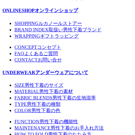
ONLINESHOP
オンラインショップ
SHOPPING
ルカノールストアー
BRAND INDEX
取扱い男性下着ブランド
WRAPPING
ギフトラッピング
CONCEPT
コンセプト
FAQ
よくあるご質問
CONTACT
お問い合せ
UNDERWEAR
アンダーウェアについて
SIZE
男性下着のサイズ
MATERIAL
男性下着の素材
FABRIC BLENDS
男性下着の生地混率
TYPE
男性下着の種類
COLOR
男性下着の色
FUNCTION
男性下着の機能性
MAINTENANCE
男性下着のお手入れ方法
HOW TO FOLD
男性下着のたたみ方