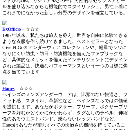
ンドが2(x)ist。カジュアルさの中に男性的なセックスアピー
ルを盛り込みながらも機能的でスタイリッシュ。男性下着に
これまでになかった新しい分野のデザインを確立している。
ExOfficio
– ☆☆☆
1987年以来、私たちは旅人を称え、世界を自由に体験できる
ような衣服を作り続けてきました。ベストセラーとなった
Give-N-Go® アンダーウェア コレクションや、軽量でシワに
なりにくい防虫・防日・防滴機能を備えたファブリックな
ど、具体的なメリットを備えたインテリジェントにデザイン
された製品は、快適なパフォーマンスという一つの目標に焦
点を当てています。
Hanes
– ☆☆☆
ヘインズのメンズアンダーウェアは、比類のない快適さ、フ
ィット感、スタイル、革新性など、ヘインズならではの価値
を提供します。あなたがボクサー、ブリーフ、ボクサーブリ
ーフを好むかどうかにかかわらず、タグなしのラベル、伸縮
性のあるウエストバンド、乗らないレッグバンドなど、
Hanesはあなたが望むすべての快適さの機能を持っているこ