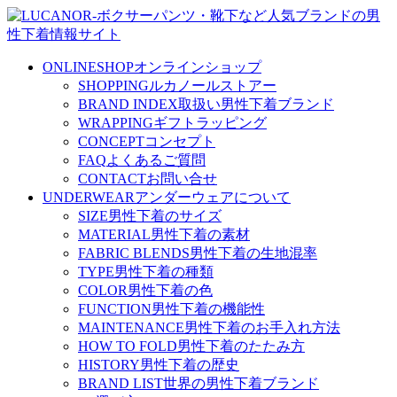
ONLINESHOP
オンラインショップ
SHOPPING
ルカノールストアー
BRAND INDEX
取扱い男性下着ブランド
WRAPPING
ギフトラッピング
CONCEPT
コンセプト
FAQ
よくあるご質問
CONTACT
お問い合せ
UNDERWEAR
アンダーウェアについて
SIZE
男性下着のサイズ
MATERIAL
男性下着の素材
FABRIC BLENDS
男性下着の生地混率
TYPE
男性下着の種類
COLOR
男性下着の色
FUNCTION
男性下着の機能性
MAINTENANCE
男性下着のお手入れ方法
HOW TO FOLD
男性下着のたたみ方
HISTORY
男性下着の歴史
BRAND LIST
世界の男性下着ブランド