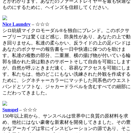
とがわかります。あなたのファーストレイヤーを最も快適な
ものにするために、ヘインズを信頼してください。
Nice Laundry
– ☆☆☆
シロ紡績マイクロモーダル®を独自にブレンド。このボクサ
ーブリーフは驚くほど感じ、防臭性があり、あなたの上で動
き回りません。私達の柔らかい、反ライドの上の足バンドは
あなたのボクサーの報告書を一日中快適に保つのを助けま
す。私達の複数の部分、二重層、横の揚げ物が付いている輪
郭を描かれた袋は動きのサポートそして自由を可能にします
が、自然が呼ぶときまだ速く、容易なアクセスを可能にしま
す。私たちは、他のどこにもない洗練された外観を作成する
ために、シグネチャーカラーにマッチした同系色のウエスト
バンドとソフトな、ジャカードラベルを含むすべての細部に
こだわってきました。
Sunspel
– ☆☆☆
150年以上前から、サンスペルは世界中に良質の原材料を求
め、他社にはない豪奢な新素材を開発してきました。その豊
かなアーカイブは常にインスピレーションの源であり、そこ