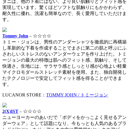
タニは、他の下着にはない、より良い肌触りとフィット感を
実現しています。驚くほどソフトな肌触りにもかかわらず、
耐久性に優れ、洗濯も簡単なので、長く愛用していただけま
す。
Tommy John
– ☆☆☆☆
トミー・ジョンは、男性のアンダーシャツを徹底的に再構築
し革新的な下着を作成することでまさに第二の肌と呼ぶにふ
さわしいストレスのないアンダーウェアを作り上げた。トミ
ージョンの最大の特徴は肌へのフィット感、肌触り、そして
快適さ。生地には、サラサラ感としっとり感が心地よい軽量
マイクロモダールストレッチ素材を使用。また、独自開発し
たテクノロジーで安定してフィット感を得ることができま
す。
LUCANOR STORE：
TOMMY JOHN / トミージョン
2(X)IST
– ☆☆☆☆
ニューヨーカーのあいだで「ボディをかっこよく見せるアン
ダーウェア」として話題になり、今もっとも人気のあるブラ