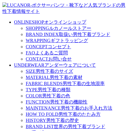
ONLINESHOP
オンラインショップ
SHOPPING
ルカノールストアー
BRAND INDEX
取扱い男性下着ブランド
WRAPPING
ギフトラッピング
CONCEPT
コンセプト
FAQ
よくあるご質問
CONTACT
お問い合せ
UNDERWEAR
アンダーウェアについて
SIZE
男性下着のサイズ
MATERIAL
男性下着の素材
FABRIC BLENDS
男性下着の生地混率
TYPE
男性下着の種類
COLOR
男性下着の色
FUNCTION
男性下着の機能性
MAINTENANCE
男性下着のお手入れ方法
HOW TO FOLD
男性下着のたたみ方
HISTORY
男性下着の歴史
BRAND LIST
世界の男性下着ブランド