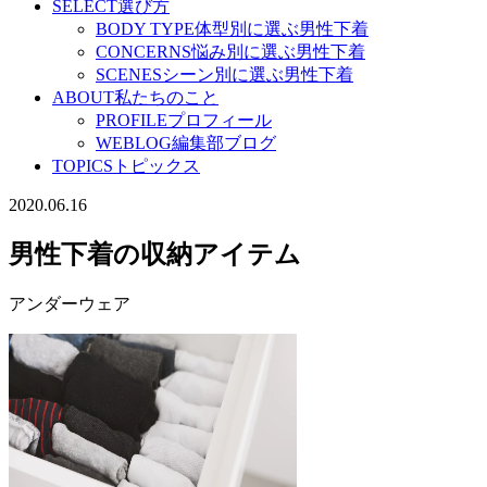
SELECT
選び方
BODY TYPE
体型別に選ぶ男性下着
CONCERNS
悩み別に選ぶ男性下着
SCENES
シーン別に選ぶ男性下着
ABOUT
私たちのこと
PROFILE
プロフィール
WEBLOG
編集部ブログ
TOPICS
トピックス
2020.06.16
男性下着の収納アイテム
アンダーウェア