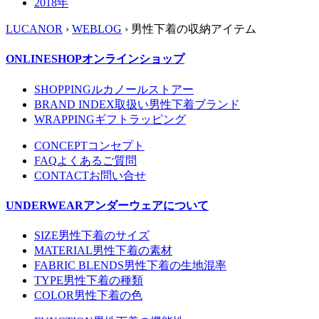
2018年
LUCANOR
›
WEBLOG
› 男性下着の収納アイテム
ONLINESHOP
オンラインショップ
SHOPPING
ルカノールストアー
BRAND INDEX
取扱い男性下着ブランド
WRAPPING
ギフトラッピング
CONCEPT
コンセプト
FAQ
よくあるご質問
CONTACT
お問い合せ
UNDERWEAR
アンダーウェアについて
SIZE
男性下着のサイズ
MATERIAL
男性下着の素材
FABRIC BLENDS
男性下着の生地混率
TYPE
男性下着の種類
COLOR
男性下着の色