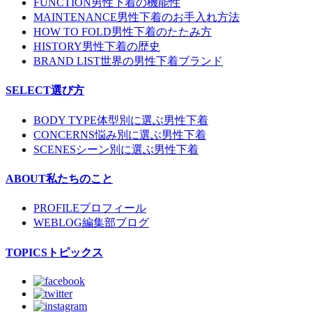
FUNCTION
男性下着の機能性
MAINTENANCE
男性下着のお手入れ方法
HOW TO FOLD
男性下着のたたみ方
HISTORY
男性下着の歴史
BRAND LIST
世界の男性下着ブランド
SELECT
選び方
BODY TYPE
体型別に選ぶ男性下着
CONCERNS
悩み別に選ぶ男性下着
SCENES
シーン別に選ぶ男性下着
ABOUT
私たちのこと
PROFILE
プロフィール
WEBLOG
編集部ブログ
TOPICS
トピックス